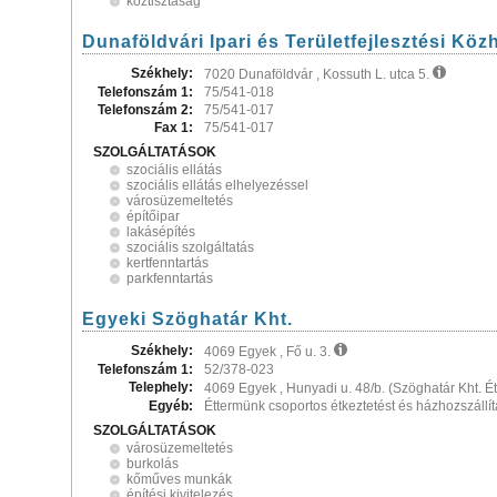
köztisztaság
Dunaföldvári Ipari és Területfejlesztési Köz
Székhely:
7020 Dunaföldvár , Kossuth L. utca 5.
Telefonszám 1:
75/541-018
Telefonszám 2:
75/541-017
Fax 1:
75/541-017
SZOLGÁLTATÁSOK
szociális ellátás
szociális ellátás elhelyezéssel
városüzemeltetés
építőipar
lakásépítés
szociális szolgáltatás
kertfenntartás
parkfenntartás
Egyeki Szöghatár Kht.
Székhely:
4069 Egyek , Fő u. 3.
Telefonszám 1:
52/378-023
Telephely:
4069 Egyek , Hunyadi u. 48/b. (Szöghatár Kht. É
Egyéb:
Éttermünk csoportos étkeztetést és házhozszállítá
SZOLGÁLTATÁSOK
városüzemeltetés
burkolás
kőműves munkák
építési kivitelezés