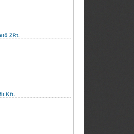
ető ZRt.
t Kft.