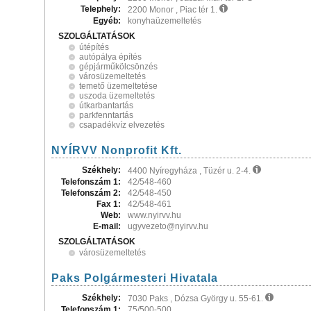
Telephely:
2200 Monor , Piac tér 1.
Egyéb:
konyhaüzemeltetés
SZOLGÁLTATÁSOK
útépítés
autópálya építés
gépjárműkölcsönzés
városüzemeltetés
temető üzemeltetése
uszoda üzemeltetés
útkarbantartás
parkfenntartás
csapadékvíz elvezetés
NYÍRVV Nonprofit Kft.
Székhely:
4400 Nyíregyháza , Tüzér u. 2-4.
Telefonszám 1:
42/548-460
Telefonszám 2:
42/548-450
Fax 1:
42/548-461
Web:
www.nyirvv.hu
E-mail:
ugyvezeto@nyirvv.hu
SZOLGÁLTATÁSOK
városüzemeltetés
Paks Polgármesteri Hivatala
Székhely:
7030 Paks , Dózsa György u. 55-61.
Telefonszám 1:
75/500-500