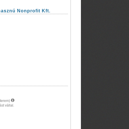
hasznú Nonprofit Kft.
tterem)
st vállal.