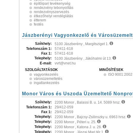
építőipari tevékenység
rendezvény lebonyolítás
rendezvényszervezés
étkezőhelyi vendéglátás
étterem
festés
Jászberényi Vagyonkezelő és Városüzemelt
Székhely:
5100 Jászberény , Margitsziget 1.
Telefonszám 1:
57/411-618
Fax 1:
57/411-618
Telephely:
5100 Jászberény , Jákóhalmi út 13.
E-mail:
vvrt@vnet.hu
SZOLGÁLTATÁSOK
MINŐSÍTÉSEK
vagyonkezelés
ISO 9001:2002
városüzemeltetés
ingatlankezelés
Monor Város és Uszoda Üzemeltető Nonprofi
Székhely:
2200 Monor , Balassi B. u. 14. 5089 hrsz.
Telefonszám 1:
29/412-059
Fax 1:
29/412-059
Telephely:
2200 Monor , Bajcsy-Zsilinszky u. 6963 hrsz.
Telephely:
2200 Monor , Péteri u. 25.
Telephely:
2200 Monor , Katona J. u. 26.
Telephely:
2200 Monor , Jászai Mari tér 1.