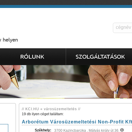
// KCI.HU « városüzemeltetés //
19 db ilyen céget találtam:
Arborétum Városüzemeltetési Non-Profit Kft
Székhely:
3700 Kazincbarcika , Mátyás király út 36.