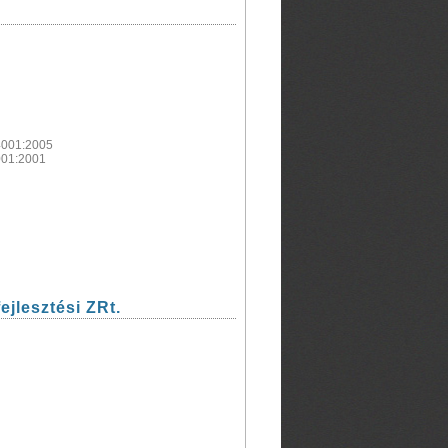
4001:2005
001:2001
ejlesztési ZRt.