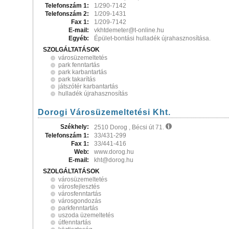
Telefonszám 1:
1/290-7142
Telefonszám 2:
1/209-1431
Fax 1:
1/209-7142
E-mail:
vkhtdemeter@t-online.hu
Egyéb:
Épület-bontási hulladék újrahasznosítása.
SZOLGÁLTATÁSOK
városüzemeltetés
park fenntartás
park karbantartás
park takarítás
játszótér karbantartás
hulladék újrahasznosítás
Dorogi Városüzemeltetési Kht.
Székhely:
2510 Dorog , Bécsi út 71.
Telefonszám 1:
33/431-299
Fax 1:
33/441-416
Web:
www.dorog.hu
E-mail:
kht@dorog.hu
SZOLGÁLTATÁSOK
városüzemeltetés
városfejlesztés
városfenntartás
városgondozás
parkfenntartás
uszoda üzemeltetés
útfenntartás