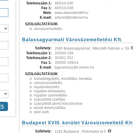
Telefonszám 1:
48/510-030
Fax 1:
48/510-038
Web:
www.arboretumkft.hu
E-mail:
arboret@enternet.hu
SZOLGÁLTATÁSOK
városüzemeltetés
Balassagyarmati Városüzemeltetési Kft.
Székhely:
2660 Balassagyarmat , Mikszáth Kálmán u. 59.
Telefonszám 1:
35/500-199
Telefonszám 2:
35/301-552
Fax 1:
35/500-199/14
E-mail:
bgyvarosuz@t-online.hu
SZOLGÁLTATÁSOK
hulladékgyűjtés, elszállítás, berakás
városüzemeltetés
ingatlankezelés
ingatlan bérbeadás
ingatlan üzemeltetés
szárazföldi szállítás
szárazföldi jármű kölcsönzése
közúti teherszállítás
ipari park
Budapest XVIII. kerület Városüzemeltető Kh
Székhely:
1182 Budapest , Péterhalmi út 5.