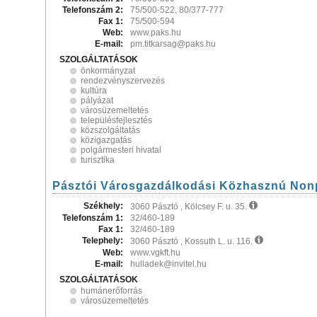
Telefonszám 2:
75/500-522, 80/377-777
Fax 1:
75/500-594
Web:
www.paks.hu
E-mail:
pm.titkarsag@paks.hu
SZOLGÁLTATÁSOK
önkormányzat
rendezvényszervezés
kultúra
pályázat
városüzemeltetés
településfejlesztés
közszolgáltatás
közigazgatás
polgármesteri hivatal
turisztika
Pásztói Városgazdálkodási Közhasznú Nonpr
Székhely:
3060 Pásztó , Kölcsey F. u. 35.
Telefonszám 1:
32/460-189
Fax 1:
32/460-189
Telephely:
3060 Pásztó , Kossuth L. u. 116.
Web:
www.vgkft.hu
E-mail:
hulladek@invitel.hu
SZOLGÁLTATÁSOK
humánerőforrás
városüzemeltetés