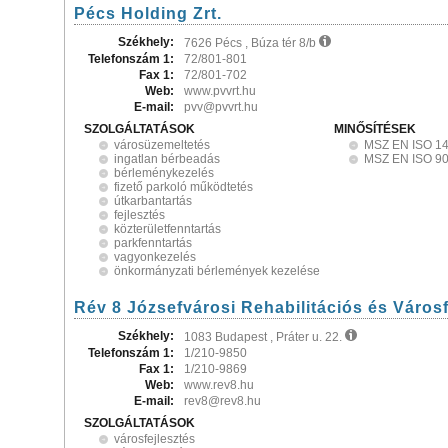
Pécs Holding Zrt.
Székhely:
7626 Pécs , Búza tér 8/b
Telefonszám 1:
72/801-801
Fax 1:
72/801-702
Web:
www.pvvrt.hu
E-mail:
pvv@pvvrt.hu
SZOLGÁLTATÁSOK
MINŐSÍTÉSEK
városüzemeltetés
MSZ EN ISO 1
ingatlan bérbeadás
MSZ EN ISO 9
bérleménykezelés
fizető parkoló működtetés
útkarbantartás
fejlesztés
közterületfenntartás
parkfenntartás
vagyonkezelés
önkormányzati bérlemények kezelése
Rév 8 Józsefvárosi Rehabilitációs és Városf
Székhely:
1083 Budapest , Práter u. 22.
Telefonszám 1:
1/210-9850
Fax 1:
1/210-9869
Web:
www.rev8.hu
E-mail:
rev8@rev8.hu
SZOLGÁLTATÁSOK
városfejlesztés