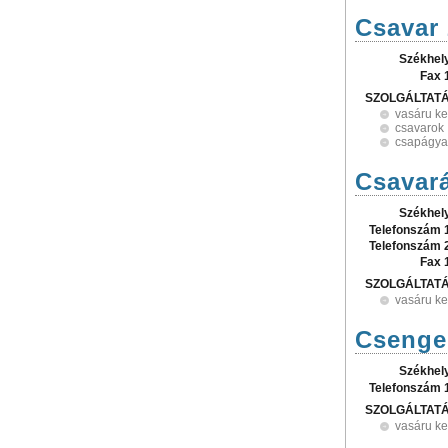
Csavar 
Székhel
Fax 
SZOLGÁLTAT
vasáru k
csavarok
csapágya
Csavará
Székhel
Telefonszám 
Telefonszám 
Fax 
SZOLGÁLTAT
vasáru k
Csenge
Székhel
Telefonszám 
SZOLGÁLTAT
vasáru k