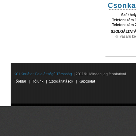
Csonka-
Székhel
Telefonszám 
Telefonszám 
SZOLGÁLTAT
vasáru k
KCI Korlátolt Felelősségű Társaság.
| 2011© | Minden jog fenntartva!
Főoldal
|
Rólunk
|
Szolgáltatások
|
Kapcsolat