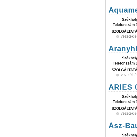
Aquame
Székhel
Telefonszám 
SZOLGÁLTAT
vezeték é
Aranyhí
Székhel
Telefonszám 
SZOLGÁLTAT
vezeték é
ARIES 0
Székhel
Telefonszám 
SZOLGÁLTAT
vezeték é
Ász-Bau
Székhel