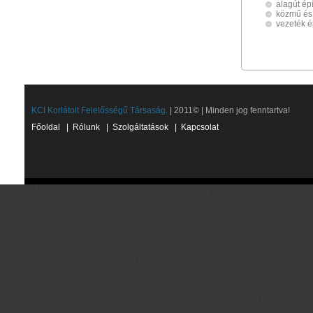
alagút ép
közmű és
vezeték é
KCI Korlátolt Felelősségű Társaság.
| 2011© | Minden jog fenntartva!
Főoldal
|
Rólunk
|
Szolgáltatások
|
Kapcsolat