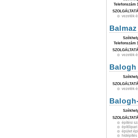
Telefonszám 
SZOLGÁLTAT
vezeték é
Balmaz 
Székhel
Telefonszám 
SZOLGÁLTAT
vezeték é
Balogh 
Székhel
SZOLGÁLTAT
vezeték é
Balogh-
Székhel
SZOLGÁLTAT
építési sz
építőipari
épület ép
hídépítés