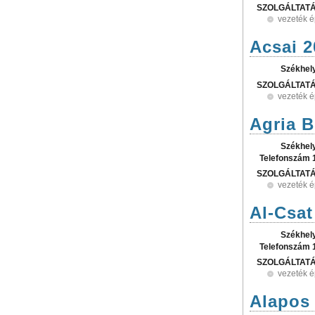
SZOLGÁLTAT
vezeték é
Acsai 2
Székhel
SZOLGÁLTAT
vezeték é
Agria B
Székhel
Telefonszám 
SZOLGÁLTAT
vezeték é
Al-Csat
Székhel
Telefonszám 
SZOLGÁLTAT
vezeték é
Alapos 