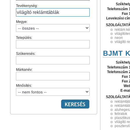
Székhel
Tevékenység:
Telefonszám 
Fax 
Levelezési cí
Megye:
SZOLGÁLTAT
reklám ké
világítóte
Település:
neon
világító 
BJMT K
Szókeresés:
Székhel
Telefonszám 
Márkanév:
Telefonszám 
Fax 
Fax 
Minősítés:
Web
E-mai
SZOLGÁLTAT
reklámtáb
reklámtáb
aluheges
feliratok
plasztiku
világító 
posztervi