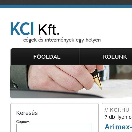
// KCI.HU 
Keresés
7 db ilyen c
Cégnév:
Arimex-