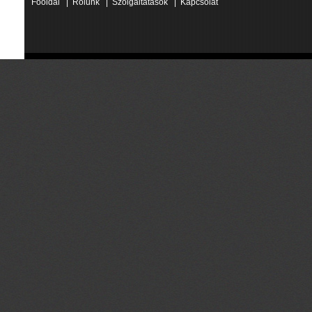
Főoldal
|
Rólunk
|
Szolgáltatások
|
Kapcsolat