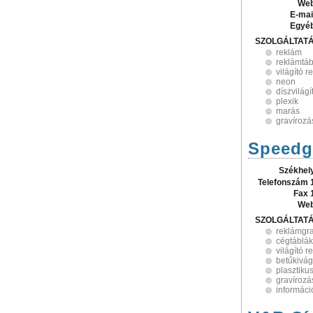
Web
E-mai
Egyé
SZOLGÁLTAT
reklám
reklámtáb
világító 
neon
díszvilágí
plexik
marás
gravírozá
Speedgr
Székhel
Telefonszám 
Fax 
Web
SZOLGÁLTAT
reklámgra
cégtáblák
világító 
betűkivá
plasztiku
gravírozá
informáci