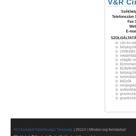
V&R Cím
Székhel
Telefonszám 
Fax 
Web
E-mai
SZOLGÁLTAT
cím és re
bélyegzők
címfestés
reklámtáb
világító 
tűzzomán
tűzfalfest
bélyegzők
laminálás
kitűzők
névjegyká
autórekl
gravírozá
gravírozá
KCI Korlátolt Felelősségű Társaság.
| 2011© | Minden jog fenntartva!