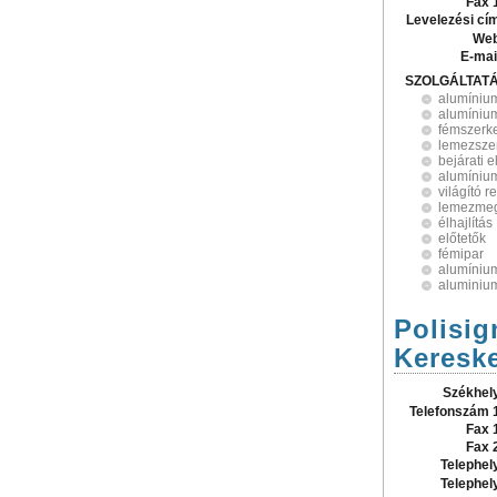
Fax 
Levelezési cí
Web
E-mai
SZOLGÁLTAT
alumíniu
alumíniu
fémszerk
lemezsze
bejárati e
alumíniu
világító 
lemezme
élhajlítás
előtetők
fémipar
alumíniu
aluminium
Polisi
Kereske
Székhel
Telefonszám 
Fax 
Fax 
Telephel
Telephel