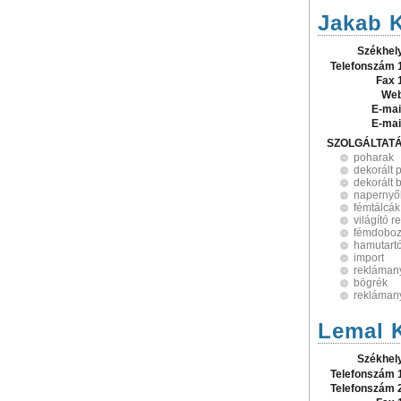
Jakab K
Székhel
Telefonszám 
Fax 
Web
E-mai
E-mai
SZOLGÁLTAT
poharak
dekorált 
dekorált 
napernyő
fémtálcák
világító 
fémdobo
hamutart
import
rekláman
bögrék
rekláman
Lemal K
Székhel
Telefonszám 
Telefonszám 