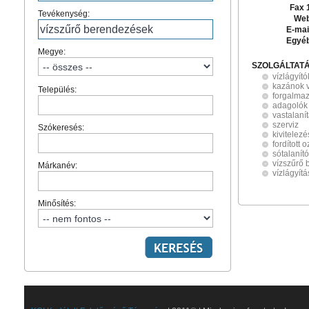
Fax 
Tevékenység:
Web
E-mai
Egyé
Megye:
SZOLGÁLTAT
vízlágyító
kazánok v
Település:
forgalma
adagolók
vastalaní
szerviz
Szókeresés:
kivitelezé
fordított
sótalanít
vízszűrő
Márkanév:
vízlágyítá
Minősítés: