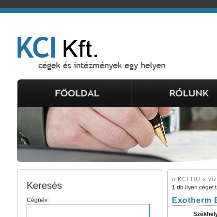
// KCI.HU « ví
Keresés
1 db ilyen céget 
Exotherm B
Cégnév:
Székhel