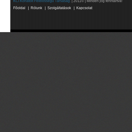
KCI Korlátolt Felelősségű Társaság.
| 2011© | Minden jog fenntartva!
Főoldal
|
Rólunk
|
Szolgáltatások
|
Kapcsolat