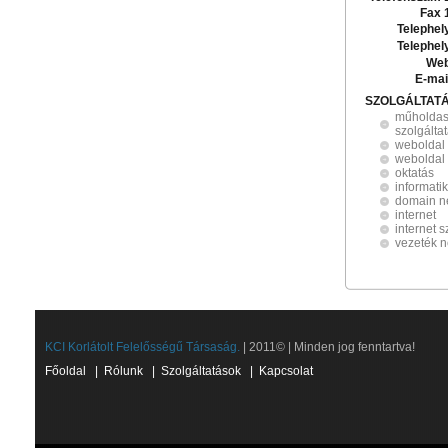
Fax 
Telephel
Telephel
Web
E-mai
SZOLGÁLTAT
műholdas 
szolgálta
weboldal 
weboldal 
oktatás
informati
domain n
internet
internet s
vezeték né
KCI Korlátolt Felelősségű Társaság.
| 2011© | Minden jog fenntartva!
Főoldal
|
Rólunk
|
Szolgáltatások
|
Kapcsolat