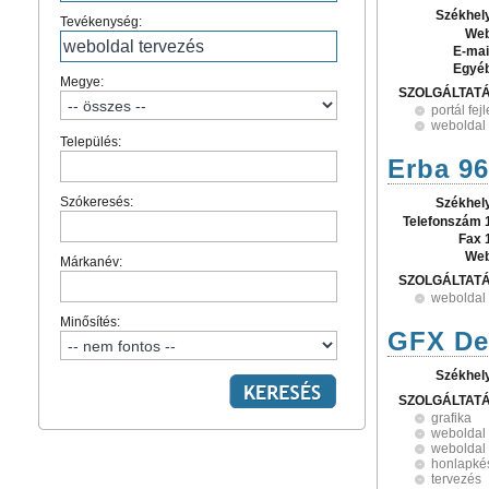
Székhel
Tevékenység:
Web
E-mai
Egyé
Megye:
SZOLGÁLTAT
portál fej
weboldal 
Település:
Erba 96
Szókeresés:
Székhel
Telefonszám 
Fax 
Web
Márkanév:
SZOLGÁLTAT
weboldal 
Minősítés:
GFX Des
Székhel
SZOLGÁLTAT
grafika
weboldal 
weboldal 
honlapkés
tervezés