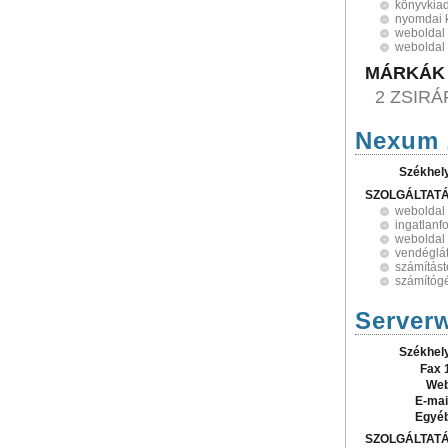
könyvkia
nyomdai k
weboldal 
weboldal 
MÁRKÁK
2 ZSIRÁ
Nexum 
Székhel
SZOLGÁLTAT
weboldal 
ingatlanf
weboldal 
vendéglá
számítást
számítógé
Server
Székhel
Fax 
Web
E-mai
Egyé
SZOLGÁLTAT