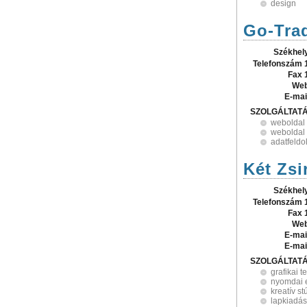
design
Go-Trad
Székhel
Telefonszám 
Fax 
Web
E-mai
SZOLGÁLTAT
weboldal 
weboldal 
adatfeldo
Két Zsir
Székhel
Telefonszám 
Fax 
Web
E-mai
E-mai
SZOLGÁLTAT
grafikai t
nyomdai e
kreatív st
lapkiadás