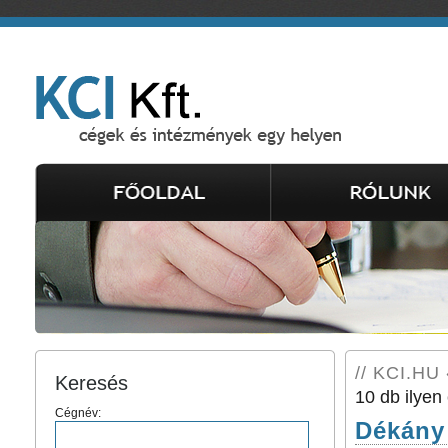
// KCI.HU 
Keresés
10 db ilyen 
Cégnév:
Dékány 