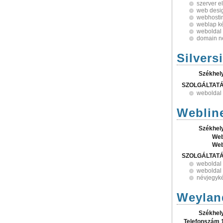
szerver e
web desi
webhosti
weblap ké
weboldal 
domain n
Silvers
Székhel
SZOLGÁLTAT
weboldal 
Webline
Székhel
Web
Web
SZOLGÁLTAT
weboldal 
weboldal 
névjegyké
Weyland
Székhel
Telefonszám 