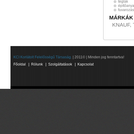
téglák
építőany
fuvarozás
MÁRKÁK
KNAUF,
KCI Korlátolt Felelősségű Társaság.
| 2011© | Minden jog fenntartva!
Főoldal
|
Rólunk
|
Szolgáltatások
|
Kapcsolat