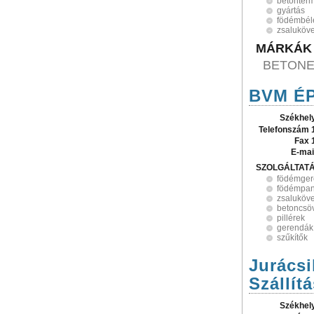
betonter
gyártás
födémbél
zsaluköv
MÁRKÁK
BETON
BVM ÉPE
Székhel
Telefonszám 
Fax 
E-mai
SZOLGÁLTAT
födémge
födémpan
zsaluköv
betoncsö
pillérek
gerendák
szűkítők
Jurácsi
Szállít
Székhel