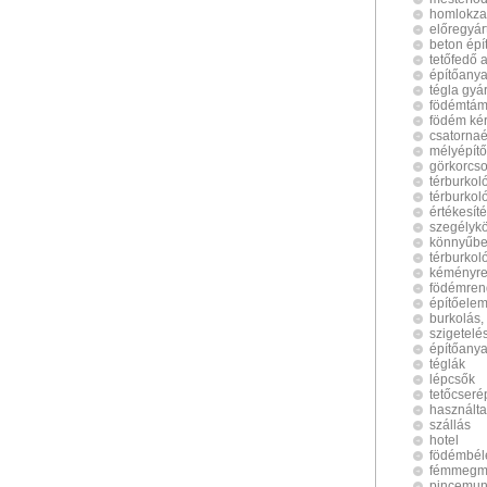
homlokzat
előregyár
beton épí
tetőfedő 
építőany
tégla gyá
födémtám
födém ké
csatornaé
mélyépít
görkorcs
térburkol
térburkol
értékesít
szegélyk
könnyűbe
térburkol
kéményre
födémren
építőele
burkolás,
szigetelé
építőanya
téglák
lépcsők
tetőcseré
használta
szállás
hotel
födémbél
fémmegm
pincemu