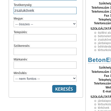
Székhel
Tevékenység:
Telefonszám 
Telefonszám 
Fax 
Megye:
Telephel
Telefonszá
SZOLGÁLTAT
Település:
építési a
betonele
zsaluköv
járdalapo
Szókeresés:
béléstest
térburkola
BetonE
Márkanév:
Székhel
Telefonszám 
Minősítés:
Fax 
Telephel
Telefonszá
Web
E-mai
SZOLGÁLTAT
járdalapo
térburkol
térkövek