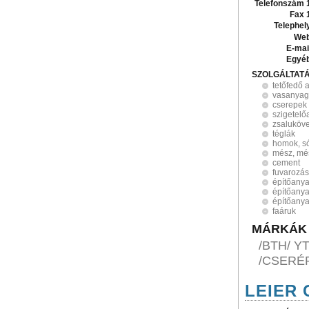
Telefonszám 
Fax 
Telephel
Web
E-mai
Egyé
SZOLGÁLTAT
tetőfedő 
vasanyag
cserepek
szigetel
zsaluköv
téglák
homok, só
mész, mé
cement
fuvarozás
építőanya
építőany
építőany
faáruk
MÁRKÁK
/BTH/ 
/CSERÉ
LEIER