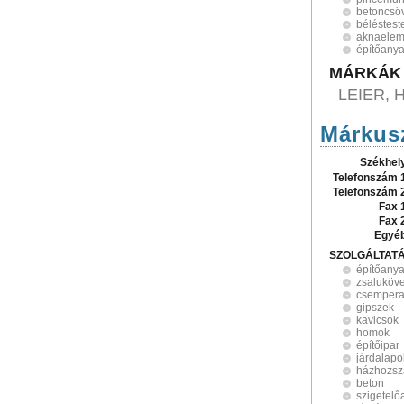
betoncsö
béléstest
aknaele
építőany
MÁRKÁK
LEIER, 
Márkusz
Székhel
Telefonszám 
Telefonszám 
Fax 
Fax 
Egyé
SZOLGÁLTAT
építőany
zsaluköv
csempera
gipszek
kavicsok
homok
építőipar
járdalapo
házhozszá
beton
szigetel