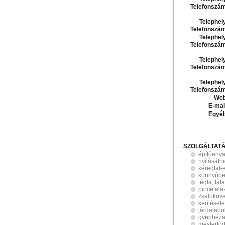
Telefonszá
Telephel
Telefonszá
Telephel
Telefonszá
Telephel
Telefonszá
Telephel
Telefonszá
Web
E-mai
Egyé
SZOLGÁLTAT
építőanya
nyílásáth
kéregfal-
könnyúbe
tégla, fa
pincefala
zsaluköv
kerítésel
járdalapo
gyephéza
mesterfö