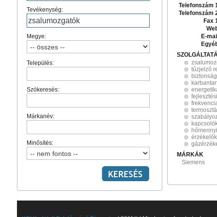
Telefonszám 
Tevékenység:
Telefonszám 
Fax 
Web
Megye:
E-mai
Egyé
SZOLGÁLTAT
zsalumoz
Település:
tűzjelző 
biztonság
karbantar
Szókeresés:
energetik
fejleszté
frekvenci
termosztá
Márkanév:
szabályo
kapcsoló
hőmenny
érzékelők
Minősítés:
gázérzék
MÁRKÁK
Siemens