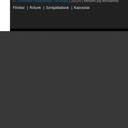
KCI Korlátolt Felelősségű Társaság.
| 2011© | Minden jog fenntartva!
Főoldal
|
Rólunk
|
Szolgáltatások
|
Kapcsolat