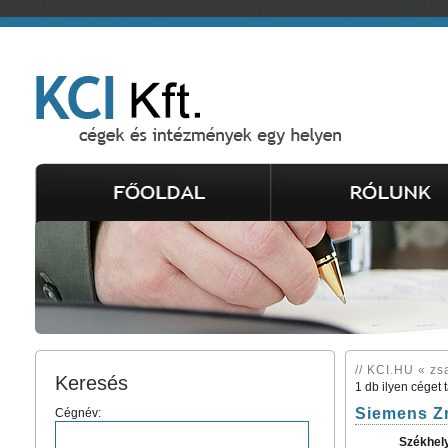
// KCI.HU « zs
Keresés
1 db ilyen céget 
Siemens Zr
Cégnév:
Székhel