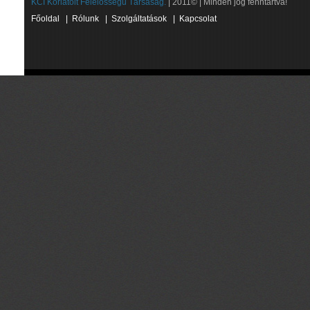
KCI Korlátolt Felelősségű Társaság.
| 2011© | Minden jog fenntartva!
Főoldal
|
Rólunk
|
Szolgáltatások
|
Kapcsolat