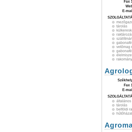
Fax 
Web
E-mai
SZOLGÁLTAT
mezőgaz
tárolás
külkeres
raktározá
szállítmá
gabonafé
vetőmag 
gabonafé
élelmisze
rakomány
Agrolog
Székhel
Fax 
E-mai
SZOLGÁLTAT
általános
tárolás
belföldi r
hűtőháza
Agroma