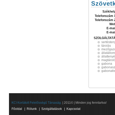
Szövet
Székhel
Telefonszám 
Telefonszám 
Web
E-mai
E-mai
SZOLGÁLTAT
sertésten
tárolás
mezőgaz
állatállo
állatteny
magtárol
gabona
gabonasz
gabonatisz
KCI Korlátolt Felelősségű Társaság.
| 2011© | Minden jog fenntartva!
Főoldal
|
Rólunk
|
Szolgáltatások
|
Kapcsolat