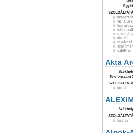
Web
Egyé
SZOLGÁLTAT
tengerent
vízi árusz
légi árusz
teherszáll
rakomány
tárolás
raktározá
szállítmá
üzletvite
Akta Ar
Székhel
Telefonszám 
SZOLGÁLTAT
tárolás
ALEXIM
Székhel
SZOLGÁLTAT
tárolás
Alpok-A