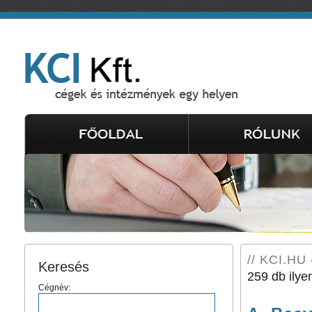
// KCI.HU 
Keresés
259 db ilye
Cégnév: