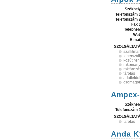
Székhel
Telefonszám 
Telefonszám 
Fax 
Telephel
Web
E-mai
SZOLGÁLTAT
szállítmá
teherszáll
közúti teh
rakomány
raktározá
tárolás
adatfeldo
csomagol
Ampex-
Székhel
Telefonszám 
SZOLGÁLTAT
tárolás
Anda Kf