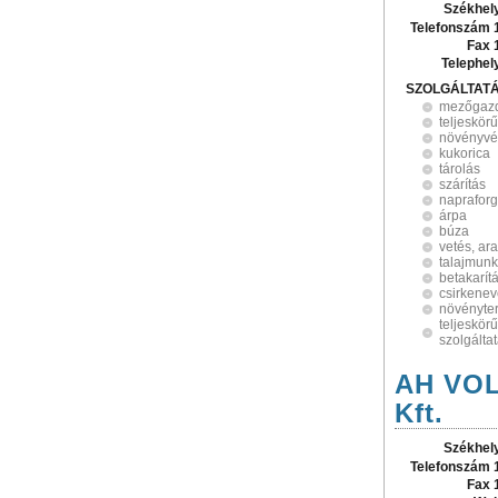
Székhel
Telefonszám 
Fax 
Telephel
SZOLGÁLTAT
mezőgaz
teljeskörű
növényv
kukorica
tárolás
szárítás
naprafor
árpa
búza
vetés, ar
talajmun
betakarít
csirkenev
növényte
teljeskö
szolgálta
AH VOLÁ
Kft.
Székhel
Telefonszám 
Fax 