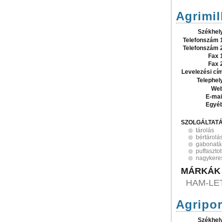
Agrimil
Székhel
Telefonszám 
Telefonszám 
Fax 
Fax 
Levelezési cí
Telephel
Web
E-mai
Egyé
SZOLGÁLTAT
tárolás
bértárolá
gabonatá
puffaszto
nagykere
MÁRKÁK
HAM-LE
Agripor
Székhel