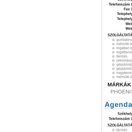
Telefonszám 
Fax 
Telephel
Telephel
Web
Web
SZOLGÁLTAT
gumiabro
mérnöki 
ingatlan 
ingatlanü
tárolás
rakomány
gépjárműj
gépjármű
nagykere
mérnöki 
MÁRKÁK
PHOENI
Agenda
Székhel
Telefonszám 
SZOLGÁLTAT
tárolás