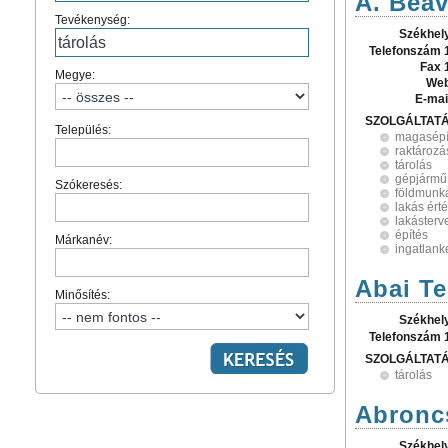
A. Beav
Tevékenység:
Székhel
Telefonszám 
Fax 
Megye:
Web
E-mai
SZOLGÁLTAT
Település:
magasépí
raktározá
tárolás
gépjármű
Szókeresés:
földmunk
lakás ért
lakásterv
építés
Márkanév:
ingatlank
Abai Te
Minősítés:
Székhel
Telefonszám 
SZOLGÁLTAT
tárolás
Abroncs
Székhel