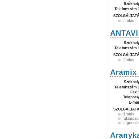
Székhel
Telefonszám 
SZOLGÁLTAT
tárolás
ANTAVI
Székhel
Telefonszám 
SZOLGÁLTAT
tárolás
Aramix 
Székhel
Telefonszám 
Fax 
Telephel
E-mai
SZOLGÁLTAT
tárolás
raktározá
targoncá
Aranyk