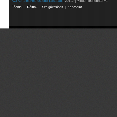
KCI Korlátolt Felelősségű Társaság.
| 2011© | Minden jog fenntartva!
Főoldal
|
Rólunk
|
Szolgáltatások
|
Kapcsolat