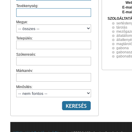
Web
Tevékenység:
E-mai
E-mai
SZOLGÁLTAT
Megye:
sertésten
tárolás
mezőgaz
állatállo
Település:
állatteny
magtárol
gabona
gabonasz
Szókeresés:
gabonatisz
Márkanév:
Minősítés: