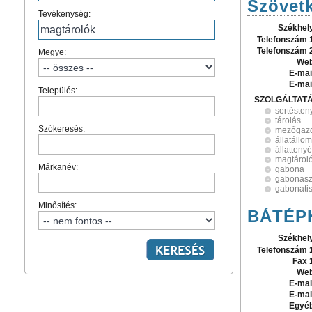
Szövet
Tevékenység:
Székhel
Telefonszám 
Telefonszám 
Megye:
Web
E-mai
E-mai
Település:
SZOLGÁLTAT
sertésten
tárolás
Szókeresés:
mezőgaz
állatállo
állatteny
magtárol
Márkanév:
gabona
gabonasz
gabonatisz
Minősítés:
BÁTÉPKE
Székhel
Telefonszám 
Fax 
Web
E-mai
E-mai
Egyé