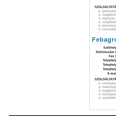
SZOLGÁLTAT
gabonatá
magtárol
alapozás
szegélyek
könnyűsz
csarnokép
Febagro
Székhel
Telefonszám 
Fax 
Telephel
Telephel
Telephel
E-mai
SZOLGÁLTAT
növényte
malomipa
magtárol
mezőgaz
szántóföl