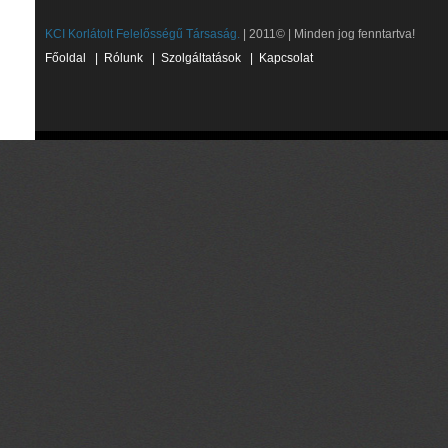
KCI Korlátolt Felelősségű Társaság.
| 2011© | Minden jog fenntartva!
Főoldal
|
Rólunk
|
Szolgáltatások
|
Kapcsolat