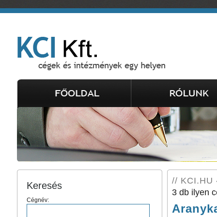
// KCI.HU 
Keresés
3 db ilyen c
Cégnév:
Aranyk