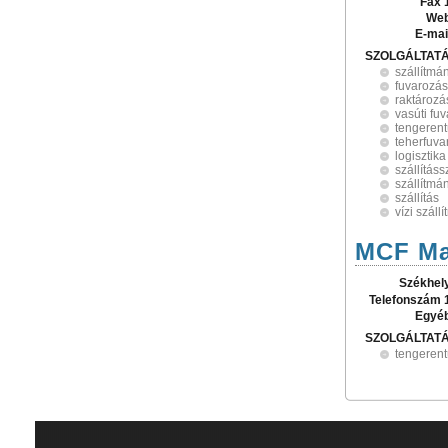
Fax 
Web
E-mai
SZOLGÁLTAT
szállítmá
fuvarozás
raktározá
vasúti fu
tengerent
teherfuva
logisztika
szállítás
szállítmá
szállítás
vízi szál
MCF Mar
Székhel
Telefonszám 
Egyé
SZOLGÁLTAT
tengerent