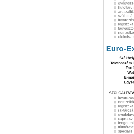
gyógyszer
hűtöttáru 
áruszállít
szállítmá
fuvarozás
logisztika
fagyasztot
nemzetkö
élelmiszer
Euro-Ex
Székhel
Telefonszám 
Fax 
Web
E-mai
Egyé
SZOLGÁLTAT
fuvarozás
nemzetköz
logisztika
raktározá
gyűjtőfuv
expressz 
tengerent
túlmérete
speciális