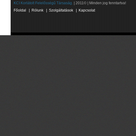
KCI Korlátolt Felelősségű Társaság.
| 2011© | Minden jog fenntartva!
Főoldal
|
Rólunk
|
Szolgáltatások
|
Kapcsolat