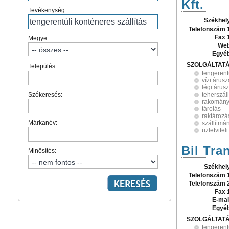
Kft.
Tevékenység:
Székhel
Telefonszám 
Fax 
Megye:
Web
Egyé
SZOLGÁLTAT
Település:
tengerent
vízi árusz
légi árusz
Szókeresés:
teherszáll
rakomány
tárolás
raktározá
Márkanév:
szállítmá
üzletvite
Bil Tra
Minősítés:
Székhel
Telefonszám 
Telefonszám 
Fax 
E-mai
Egyé
SZOLGÁLTAT
tengerent