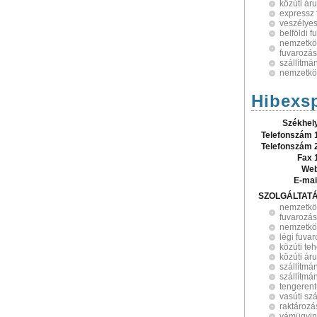
közúti ár
expressz 
veszélyes
belföldi 
nemzetköz
fuvarozás
szállítmá
nemzetkö
Hibexsp
Székhel
Telefonszám 
Telefonszám 
Fax 
Web
E-mai
SZOLGÁLTAT
nemzetköz
fuvarozás
nemzetköz
légi fuva
közúti teh
közúti áru
szállítmá
szállítmá
tengerent
vasúti szá
raktározá
vámügyin