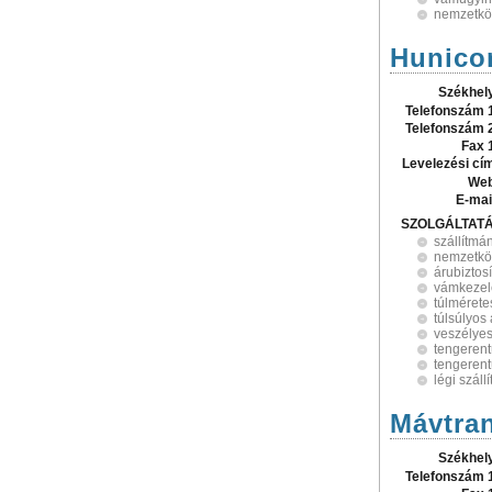
nemzetköz
Hunicor
Székhel
Telefonszám 
Telefonszám 
Fax 
Levelezési cí
Web
E-mai
SZOLGÁLTAT
szállítmá
nemzetköz
árubiztos
vámkezel
túlmérete
túlsúlyos 
veszélyes
tengerent
tengerent
légi szál
Mávtran
Székhel
Telefonszám 