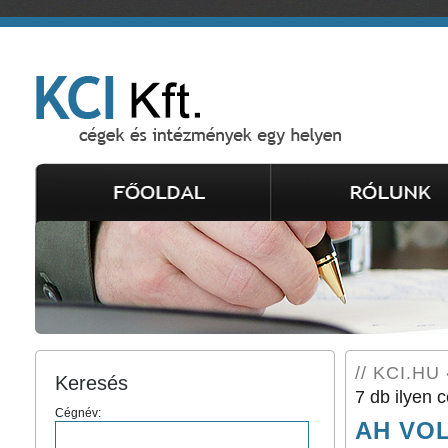
// KCI.HU 
Keresés
7 db ilyen c
Cégnév:
AH VOLÁ