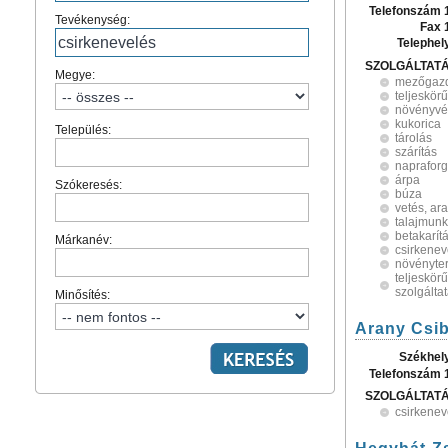
Telefonszám 
Tevékenység:
Fax 
Telephel
SZOLGÁLTAT
Megye:
mezőgaz
teljeskörű
növényv
kukorica
Település:
tárolás
szárítás
naprafor
árpa
Szókeresés:
búza
vetés, ar
talajmun
betakarít
Márkanév:
csirkenev
növényte
teljeskö
szolgálta
Minősítés:
Arany Csib
Székhel
Telefonszám 
SZOLGÁLTAT
csirkenev