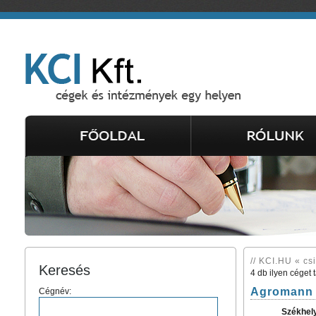
// KCI.HU « cs
Keresés
4 db ilyen céget 
Agromann 
Cégnév:
Székhel