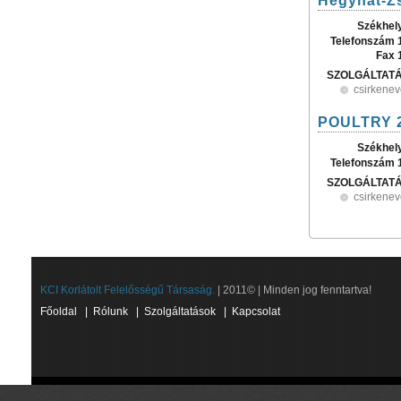
Hegyhát-Zs
Székhel
Telefonszám 
Fax 
SZOLGÁLTAT
csirkenev
POULTRY 2
Székhel
Telefonszám 
SZOLGÁLTAT
csirkenev
KCI Korlátolt Felelősségű Társaság.
| 2011© | Minden jog fenntartva!
Főoldal
|
Rólunk
|
Szolgáltatások
|
Kapcsolat