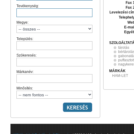
Fax 
Tevékenység:
Fax 
Levelezési cí
Telephel
Megye:
Web
E-mai
Egyé
Település:
SZOLGÁLTAT
tárolás
bértárolá
Szókeresés:
gabonatá
puffaszto
nagykere
MÁRKÁK
Márkanév:
HAM-LET
Minősítés: