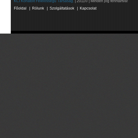
KCI Korlátolt Felelősségű Társaság.
| 2011© | Minden jog fenntartva!
Főoldal
|
Rólunk
|
Szolgáltatások
|
Kapcsolat