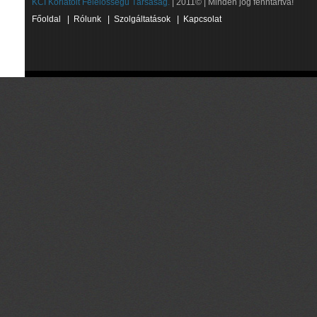
KCI Korlátolt Felelősségű Társaság.
| 2011© | Minden jog fenntartva!
Főoldal
|
Rólunk
|
Szolgáltatások
|
Kapcsolat