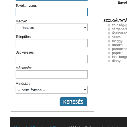
Egyé
Tevékenység:
SZOLGÁLTAT
Megye:
zöldség-
sárgabar
őszibara
Település:
szilva
meggy
uborka
paradics
Szókeresés:
paprika
friss bur
dinnye
Márkanév:
Minősítés: