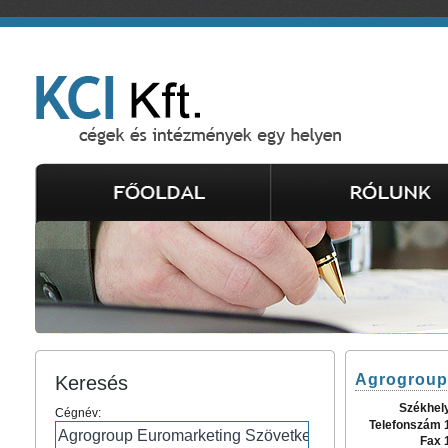
Agrogroup
Keresés
Székhel
Cégnév:
Telefonszám 
Fax 