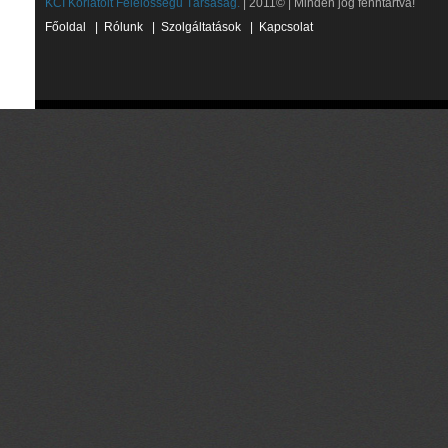
KCI Korlátolt Felelősségű Társaság.
| 2011© | Minden jog fenntartva!
Főoldal
|
Rólunk
|
Szolgáltatások
|
Kapcsolat