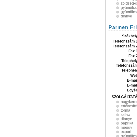
zöldség-
gyümölcs
gyümölcs
dinnye
Parmen Fri
Székhel
Telefonszám 
Telefonszám 
Fax 
Fax 
Telephel
Telefonszá
Telephel
Web
E-mai
E-mai
Egyé
SZOLGÁLTAT
nagykere
értékesít
torma
szilva
dinnye
paprika
meggy
export
gyümölcs