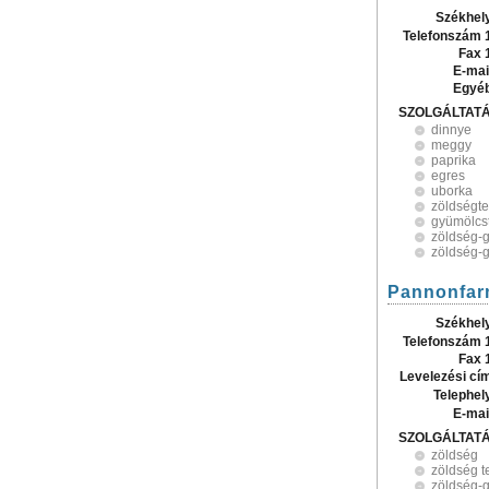
Székhel
Telefonszám 
Fax 
E-mai
Egyé
SZOLGÁLTAT
dinnye
meggy
paprika
egres
uborka
zöldségt
gyümölcs
zöldség-
zöldség-
Pannonfarm
Székhel
Telefonszám 
Fax 
Levelezési cí
Telephel
E-mai
SZOLGÁLTAT
zöldség
zöldség t
zöldség-