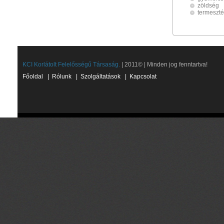
zöldség
termeszt
KCI Korlátolt Felelősségű Társaság.
| 2011© | Minden jog fenntartva!
Főoldal
|
Rólunk
|
Szolgáltatások
|
Kapcsolat