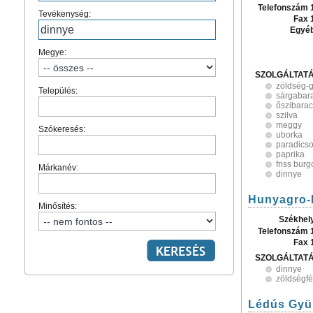
Telefonszám 
Tevékenység:
Fax 
Egyé
Megye:
SZOLGÁLTAT
zöldség-
Település:
sárgabar
őszibara
szilva
meggy
Szókeresés:
uborka
paradics
paprika
friss bur
Márkanév:
dinnye
Hunyagro-
Minősítés:
Székhel
Telefonszám 
Fax 
SZOLGÁLTAT
dinnye
zöldségfé
Lédús Gyü