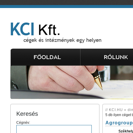
// KCI.HU « din
Keresés
5 db ilyen céget 
Agrogroup
Cégnév:
Székhel