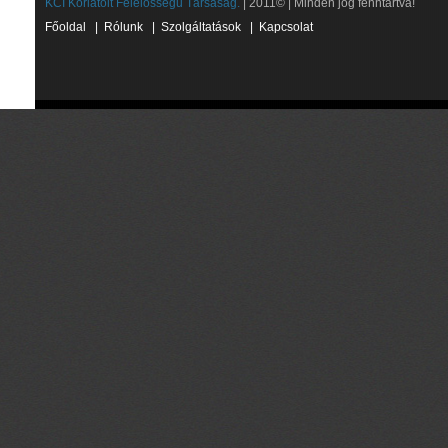
KCI Korlátolt Felelősségű Társaság.
| 2011© | Minden jog fenntartva!
Főoldal
|
Rólunk
|
Szolgáltatások
|
Kapcsolat