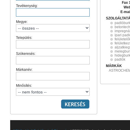
Fax 
Tevékenység:
Web
E-mai
SZOLGÁLTAT
Megye:
padlóbur
betontec
impregná
ipari pad
Település:
felületel
felületke
aljzatkieg
melegbur
Szókeresés:
hidegbur
padlók
MÁRKÁK
Márkanév:
ASTROCHEM,
Minősítés: