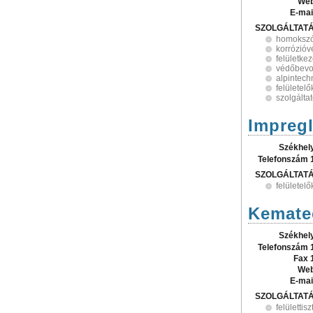
Web
E-mai
SZOLGÁLTAT
homoksz
korrózió
felületke
védőbevo
alpintech
felületel
szolgálta
Impregl
Székhel
Telefonszám 
SZOLGÁLTAT
felületel
Kemate
Székhel
Telefonszám 
Fax 
Web
E-mai
SZOLGÁLTAT
felülettisz