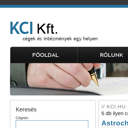
// KCI.HU 
Keresés
5 db ilyen c
Cégnév:
Astroc