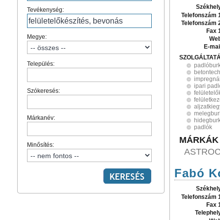
Székhel
Tevékenység:
Telefonszám 
Telefonszám 
Fax 
Megye:
Web
E-mai
SZOLGÁLTAT
Település:
padlóbur
betontec
impregná
ipari pad
Szókeresés:
felületel
felületke
aljzatkieg
melegbur
Márkanév:
hidegbur
padlók
MÁRKÁK
Minősítés:
ASTROC
Fabó Ko
Székhel
Telefonszám 
Fax 
Telephel