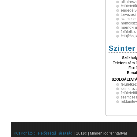
alkatrész
felületel
engedély
tervezési
szemcses
homoksz
mérnöki i
felületke
felújítás,
Szinter
Székhel
Telefonszám 
Fax 
E-mai
SZOLGÁLTAT
felületke
szinterez
felületel
szemcses
reklámte
KCI Korlátolt Felelősségű Társaság.
| 2011© | Minden jog fenntartva!