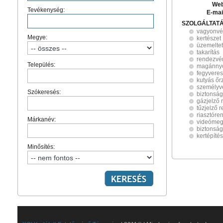
Web
Tevékenység:
E-mai
SZOLGÁLTAT
vagyonv
Megye:
kertészet
üzemelte
takarítás
rendezvén
Település:
magánny
fegyveres
kutyás őr
személyv
Szókeresés:
biztonság
gázjelző 
tűzjelző 
riasztóre
Márkanév:
videómeg
biztonság
kertépítés
Minősítés: