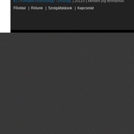
KCI Korlátolt Felelősségű Társaság.
| 2011© | Minden jog fenntartva!
Főoldal
|
Rólunk
|
Szolgáltatások
|
Kapcsolat