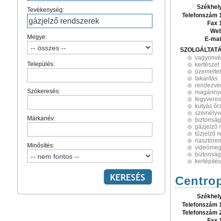
Székhel
Tevékenység:
Telefonszám 
Fax 
Web
Megye:
E-mai
SZOLGÁLTAT
vagyonv
Település:
kertészet
üzemelte
takarítás
rendezvén
Szókeresés:
magánny
fegyveres
kutyás őr
személyv
Márkanév:
biztonság
gázjelző 
tűzjelző 
riasztóre
Minősítés:
videómeg
biztonság
kertépítés
Centrop
Székhel
Telefonszám 
Telefonszám 
Fax 