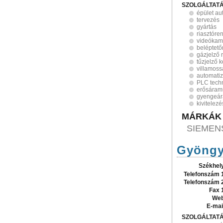
SZOLGÁLTAT
épület au
tervezés
gyártás
riasztóre
videókam
beléptet
gázjelző 
tűzjelző 
villamos
automatiz
PLC tech
erősáram
gyengeár
kivitelezé
MÁRKÁK
SIEMEN
Gyöngy
Székhel
Telefonszám 
Telefonszám 
Fax 
Web
E-mai
SZOLGÁLTAT