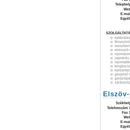
Telephel
Web
E-mai
Egyé
SZOLGÁLTAT
kalibrálás
fényszóró
lassulás
emisszió
nyomásm
zajmérés
nyomatékk
lengéscsi
karbantar
gázjelző 
garázsip
zárásszö
Elszöv-
Székhel
Telefonszám 
Fax 
Web
E-mai
Egyé