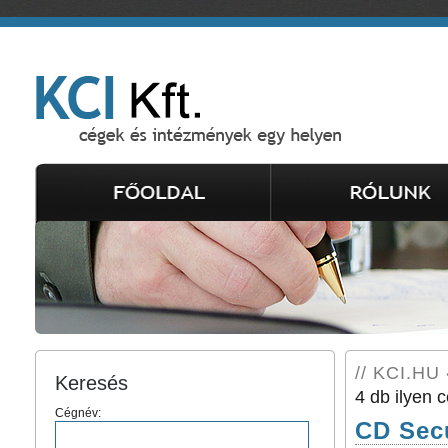
// KCI.HU 
Keresés
4 db ilyen c
Cégnév:
CD Secu