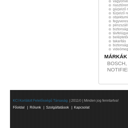
vagyonv
riasztóre
gázjelző 
tűzjelző 
objektum
fegyveres
pénzszáll
biztonság
távfelügy
beléptet
takarítás
biztonság
videómeg
MÁRKÁK
BOSCH,
NOTIFIE
KCI Korlátolt Felelősségű Társaság.
| 2011© | Minden jog fenntartva!
Főoldal
|
Rólunk
|
Szolgáltatások
|
Kapcsolat