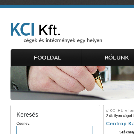
// KCI.HU « le
Keresés
2 db ilyen céget 
Centrop Kal
Cégnév:
Székhel