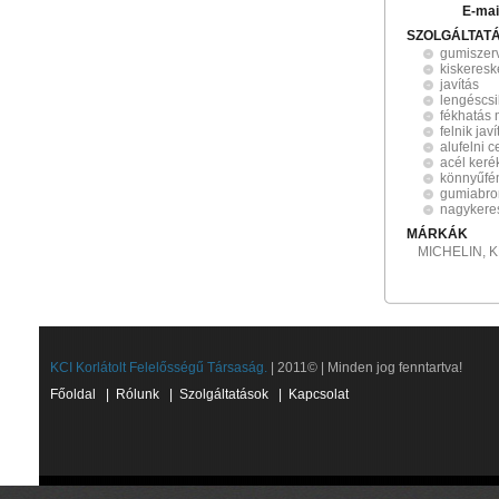
E-mai
SZOLGÁLTAT
gumiszer
kiskeres
javítás
lengéscsi
fékhatás
felnik jav
alufelni c
acél keré
könnyűfé
gumiabro
nagykere
MÁRKÁK
MICHELIN, 
KCI Korlátolt Felelősségű Társaság.
| 2011© | Minden jog fenntartva!
Főoldal
|
Rólunk
|
Szolgáltatások
|
Kapcsolat