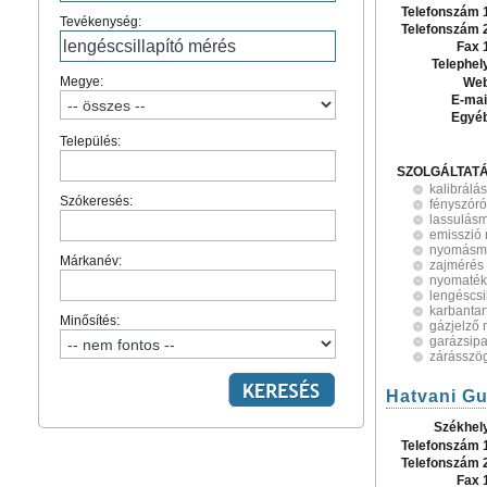
Telefonszám 
Tevékenység:
Telefonszám 
Fax 
Telephel
Megye:
Web
E-mai
Egyé
Település:
SZOLGÁLTAT
kalibrálás
Szókeresés:
fényszóró
lassulás
emisszió
nyomásm
Márkanév:
zajmérés
nyomatékk
lengéscsi
karbantar
Minősítés:
gázjelző 
garázsip
zárásszö
Hatvani Gu
Székhel
Telefonszám 
Telefonszám 
Fax 