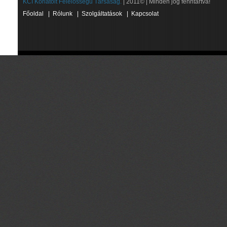
KCI Korlátolt Felelősségű Társaság.
| 2011© | Minden jog fenntartva!
Főoldal
|
Rólunk
|
Szolgáltatások
|
Kapcsolat