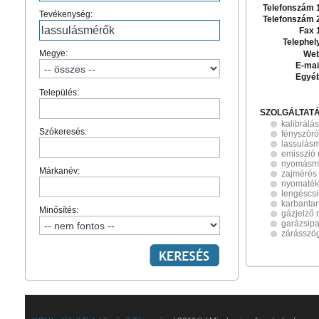
Telefonszám 
Tevékenység:
Telefonszám 
Fax 
Telephel
Megye:
Web
E-mai
Egyé
Település:
SZOLGÁLTAT
kalibrálás
Szókeresés:
fényszóró
lassulás
emisszió
nyomásm
Márkanév:
zajmérés
nyomatékk
lengéscsi
karbantar
Minősítés:
gázjelző 
garázsip
zárásszö