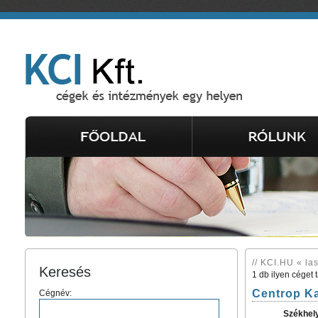
// KCI.HU « la
Keresés
1 db ilyen céget 
Centrop Kal
Cégnév:
Székhel