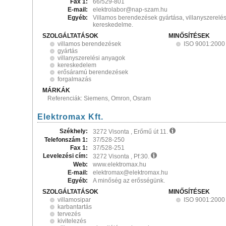
Fax 1:
66/529-801
E-mail:
elektrolabor@nap-szam.hu
Egyéb:
Villamos berendezések gyártása, villanyszerelé
kereskedelme.
SZOLGÁLTATÁSOK
MINŐSÍTÉSEK
villamos berendezések
ISO 9001:2000
gyártás
villanyszerelési anyagok
kereskedelem
erősáramú berendezések
forgalmazás
MÁRKÁK
Referenciák: Siemens, Omron, Osram
Elektromax Kft.
Székhely:
3272 Visonta , Erőmű út 11.
Telefonszám 1:
37/528-250
Fax 1:
37/528-251
Levelezési cím:
3272 Visonta , Pf:30.
Web:
www.elektromax.hu
E-mail:
elektromax@elektromax.hu
Egyéb:
A minőség az erősségünk.
SZOLGÁLTATÁSOK
MINŐSÍTÉSEK
villamosipar
ISO 9001:2000
karbantartás
tervezés
kivitelezés