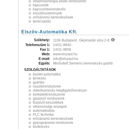
villamosenergia-ellátó rendszerek
kapcsolók
kapcsolóberendezés
elosztószekrények
erősáramú berendezések
tanácsadás
Elszöv-Automatika Kft.
Székhely:
1106 Budapest , Gépmadár utca 2-8.
Telefonszám 1:
1/431-9840
Fax 1:
1/431-9858
Web:
www.elszaut.hu
E-mail:
info@elszaut.hu
Egyéb:
Minősített Siemens berendezés gyártó
SZOLGÁLTATÁSOK
épület automatika
tervezés
gyártás
riasztórendszerek
videókamerás megfigyelőrendszer
beléptetőrendszerek
gázjelző rendszerek
tűzjelző készülékek
villamossági anyagok
automatizálás
PLC technika
erősáramú berendezések
gyengeáramú rendszerek
kivitelezés