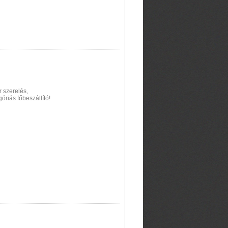
 szerelés,
riás főbeszállító!