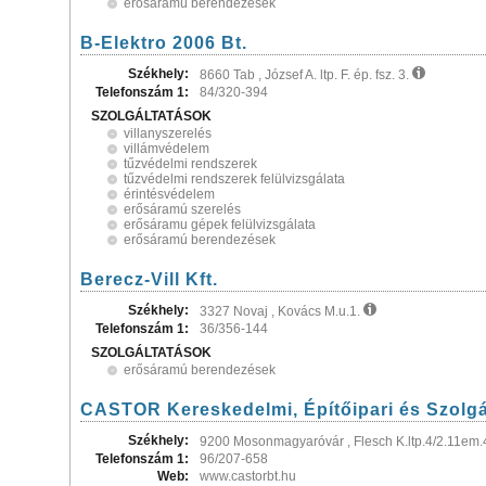
erősáramú berendezések
B-Elektro 2006 Bt.
Székhely:
8660 Tab , József A. ltp. F. ép. fsz. 3.
Telefonszám 1:
84/320-394
SZOLGÁLTATÁSOK
villanyszerelés
villámvédelem
tűzvédelmi rendszerek
tűzvédelmi rendszerek felülvizsgálata
érintésvédelem
erősáramú szerelés
erősáramu gépek felülvizsgálata
erősáramú berendezések
Berecz-Vill Kft.
Székhely:
3327 Novaj , Kovács M.u.1.
Telefonszám 1:
36/356-144
SZOLGÁLTATÁSOK
erősáramú berendezések
CASTOR Kereskedelmi, Építőipari és Szolgál
Székhely:
9200 Mosonmagyaróvár , Flesch K.ltp.4/2.11em.
Telefonszám 1:
96/207-658
Web:
www.castorbt.hu