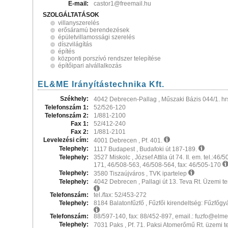
E-mail:
castor1@freemail.hu
SZOLGÁLTATÁSOK
villanyszerelés
erősáramú berendezések
épületvillamossági szerelés
díszvilágítás
építés
központi porszívó rendszer telepítése
építőipari alvállalkozás
EL&ME Irányítástechnika Kft.
Székhely:
4042 Debrecen-Pallag , Műszaki Bázis 044/1. hr
Telefonszám 1:
52/526-120
Telefonszám 2:
1/881-2100
Fax 1:
52/412-240
Fax 2:
1/881-2101
Levelezési cím:
4001 Debrecen , Pf. 401.
Telephely:
1117 Budapest , Budafoki út 187-189.
Telephely:
3527 Miskolc , József Attila út 74. II. em. tel.:46/
171, 46/508-563, 46/508-564, fax: 46/505-170
Telephely:
3580 Tiszaújváros , TVK ipartelep
Telephely:
4042 Debrecen , Pallagi út 13. Teva Rt. Üzemi te
Telefonszám:
tel./fax: 52/453-272
Telephely:
8184 Balatonfűzfő , Fűzfői kirendeltség: Fűzfőgyár
Telefonszám:
88/597-140, fax: 88/452-897, email.: fuzfo@elm
Telephely:
7031 Paks , Pf. 71. Paksi Atomerőmű Rt. üzemi t