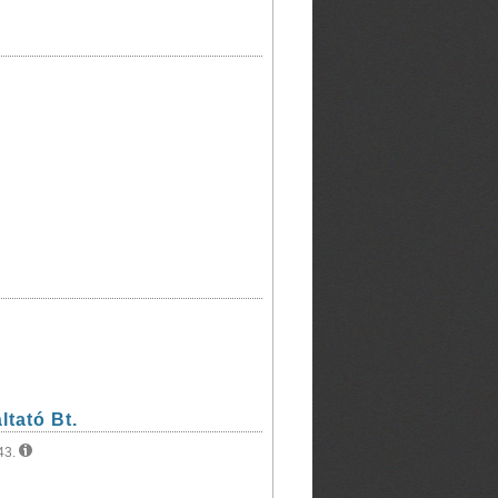
tató Bt.
43.