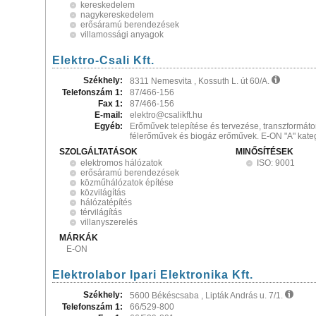
kereskedelem
nagykereskedelem
erősáramú berendezések
villamossági anyagok
Elektro-Csali Kft.
Székhely:
8311 Nemesvita , Kossuth L. út 60/A.
Telefonszám 1:
87/466-156
Fax 1:
87/466-156
E-mail:
elektro@csalikft.hu
Egyéb:
Erőművek telepítése és tervezése, transzformátor
félerőművek és biogáz erőművek. E-ON "A" kategó
SZOLGÁLTATÁSOK
MINŐSÍTÉSEK
elektromos hálózatok
ISO: 9001
erősáramú berendezések
közműhálózatok építése
közvilágítás
hálózatépítés
térvilágítás
villanyszerelés
MÁRKÁK
E-ON
Elektrolabor Ipari Elektronika Kft.
Székhely:
5600 Békéscsaba , Lipták András u. 7/1.
Telefonszám 1:
66/529-800