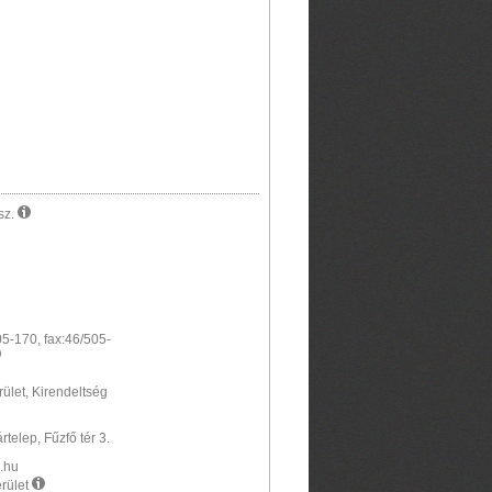
sz.
505-170, fax:46/505-
rület, Kirendeltség
telep, Fűzfő tér 3.
e.hu
erület