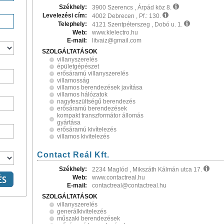
Székhely:
3900 Szerencs , Árpád köz 8.
Levelezési cím:
4002 Debrecen , Pf.: 130.
Telephely:
4121 Szentpéterszeg , Dobó u. 1.
Web:
www.klelectro.hu
E-mail:
litvaiz@gmail.com
SZOLGÁLTATÁSOK
villanyszerelés
épületgépészet
erősáramú villanyszerelés
villamosság
villamos berendezések javítása
villamos hálózatok
nagyfeszültségű berendezés
erősáramú berendezések
kompakt transzformátor állomás
gyártása
erősáramú kivítelezés
villamos kivitelezés
Contact Reál Kft.
Székhely:
2234 Maglód , Mikszáth Kálmán utca 17.
Web:
www.contactreal.hu
E-mail:
contactreal@contactreal.hu
SZOLGÁLTATÁSOK
villanyszerelés
generálkivitelezés
műszaki berendezések