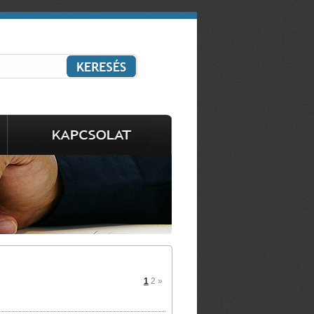
1
2
»