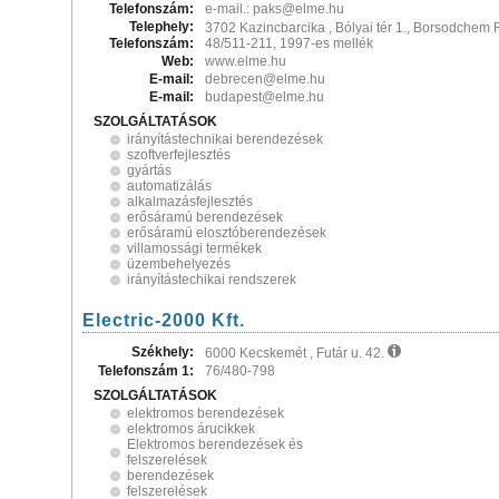
Telefonszám:
e-mail.: paks@elme.hu
Telephely:
3702 Kazincbarcika , Bólyai tér 1., Borsodchem 
Telefonszám:
48/511-211, 1997-es mellék
Web:
www.elme.hu
E-mail:
debrecen@elme.hu
E-mail:
budapest@elme.hu
SZOLGÁLTATÁSOK
irányítástechnikai berendezések
szoftverfejlesztés
gyártás
automatizálás
alkalmazásfejlesztés
erősáramú berendezések
erősáramú elosztóberendezések
villamossági termékek
üzembehelyezés
irányítástechikai rendszerek
Electric-2000 Kft.
Székhely:
6000 Kecskemét , Futár u. 42.
Telefonszám 1:
76/480-798
SZOLGÁLTATÁSOK
elektromos berendezések
elektromos árucikkek
Elektromos berendezések és
felszerelések
berendezések
felszerelések