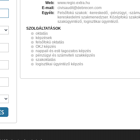
Web:
www.regio.extra.hu
E-mail:
civisaudit@debrecen.com
Egyéb:
Felsőfokú szakok: -kereskedő, -pénzügyi, -számvi
kereskedelmi szakmenedzser. Középfokú szakok
szakügyintéző, logisztikai ügyintéző.
SZOLGÁLTATÁSOK
oktatás
képzések
felsőfokú oktatás
OKJ képzés
nappali és esti tagozatos képzés
pénzügyi és számviteli szakképzés
szakoktatás
logisztikai ügyintéző képzés