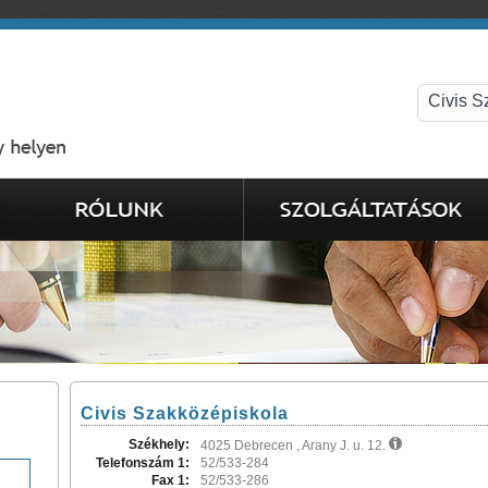
Civis Szakközépiskola
Székhely:
4025 Debrecen , Arany J. u. 12.
Telefonszám 1:
52/533-284
Fax 1:
52/533-286