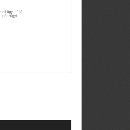
teli ügyintéző, -
: pénzügyi