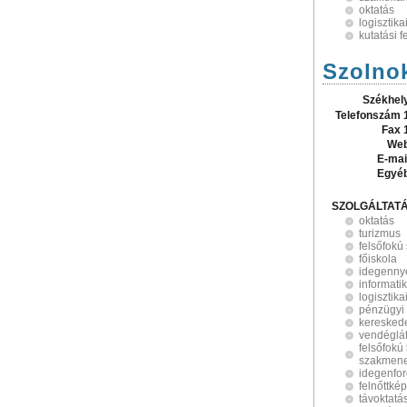
oktatás
logisztik
kutatási 
Szolnok
Székhel
Telefonszám 
Fax 
Web
E-mai
Egyé
SZOLGÁLTAT
oktatás
turizmus
felsőfokú
főiskola
idegenny
informati
logisztik
pénzügyi 
keresked
vendéglát
felsőfokú
szakmene
idegenfo
felnőttké
távoktatá