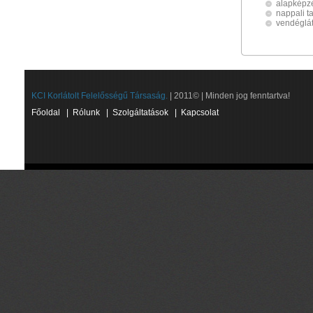
alapképz
nappali t
vendéglá
KCI Korlátolt Felelősségű Társaság.
| 2011© | Minden jog fenntartva!
Főoldal
|
Rólunk
|
Szolgáltatások
|
Kapcsolat