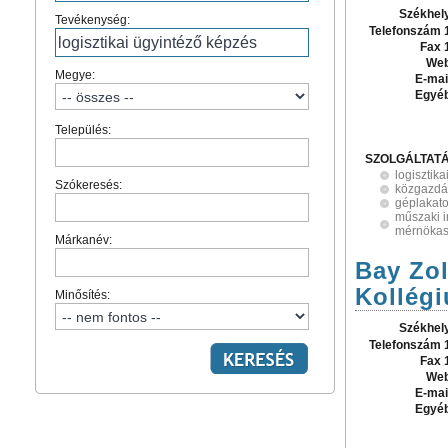
Székhel
Tevékenység:
Telefonszám 
Fax 
Web
Megye:
E-mai
Egyé
Település:
SZOLGÁLTAT
logisztik
Szókeresés:
közgazdá
géplakat
műszaki i
mérnökas
Márkanév:
Bay Zol
Kollég
Minősítés:
Székhel
Telefonszám 
Fax 
Web
E-mai
Egyé