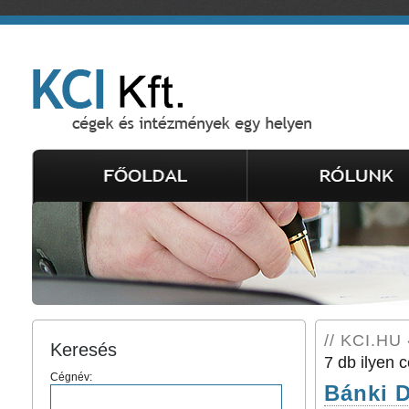
// KCI.HU 
Keresés
7 db ilyen c
Cégnév:
Bánki D