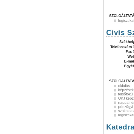
SZOLGÁLTAT
logisztik
Civis S
Székhel
Telefonszám 
Fax 
Web
E-mai
Egyé
SZOLGÁLTAT
oktatás
képzések
felsőfokú
OKJ képz
nappali é
pénzügyi 
szakoktat
logisztik
Katedra