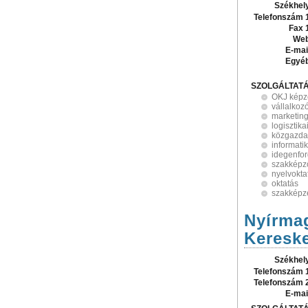
Székhel
Telefonszám 
Fax 
Web
E-mai
Egyé
SZOLGÁLTAT
OKJ képz
vállalkoz
marketin
logisztik
közgazda
informati
idegenfo
szakképző
nyelvokta
oktatás
szakképz
Nyírmag
Kereske
Székhel
Telefonszám 
Telefonszám 
E-mai