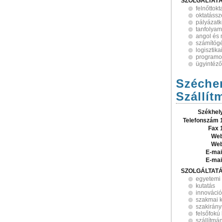
SZOLGÁLTAT
felnőttokt
oktatássz
pályázatk
tanfolya
angol és 
számítógé
logisztik
programo
ügyintéző
Széchen
Szállít
Székhel
Telefonszám 
Fax 
Web
Web
E-mai
E-mai
SZOLGÁLTAT
egyetemi
kutatás
innováció
szakmai 
szakirán
felsőfokú
szállítmá