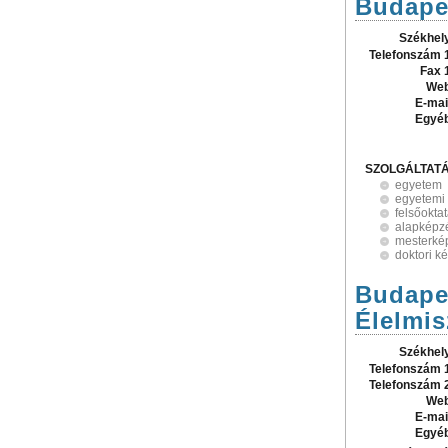
Budapes
Székhel
Telefonszám 
Fax 
Web
E-mai
Egyé
SZOLGÁLTAT
egyetem
egyetemi
felsőokta
alapképz
mesterké
doktori k
Budape
Élelmi
Székhel
Telefonszám 
Telefonszám 
Web
E-mai
Egyé