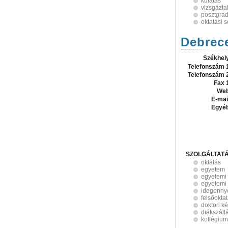
kutatás
vizsgázta
posztgrad
oktatási
Debrec
Székhel
Telefonszám 
Telefonszám 
Fax 
Web
E-mai
Egyé
SZOLGÁLTAT
oktatás
egyetem
egyetemi
egyetemi 
idegenny
felsőokta
doktori k
diákszáll
kollégium