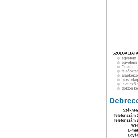
SZOLGÁLTAT
egyetem
egyetemi
főiskola
felsőokta
alapképz
mesterké
levelező 
doktori k
Debrec
Székhel
Telefonszám 
Telefonszám 
Web
E-mai
Egyé