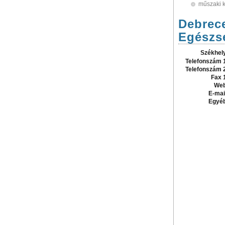
műszaki 
Debrec
Egészs
Székhel
Telefonszám 
Telefonszám 
Fax 
Web
E-mai
Egyé