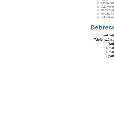
felsőokta
alapképz
mesterké
levelező 
doktori k
Debrec
Székhel
Telefonszám 
Web
E-mai
E-mai
Egyé