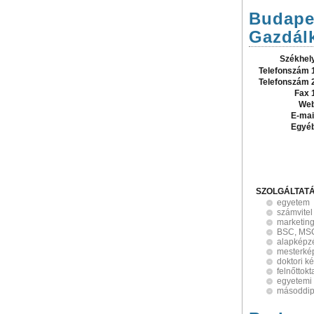
Budape
Gazdál
Székhel
Telefonszám 
Telefonszám 
Fax 
Web
E-mai
Egyé
SZOLGÁLTAT
egyetem
számvitel
marketin
BSC, MSC
alapképz
mesterké
doktori k
felnőttokt
egyetemi
másoddip