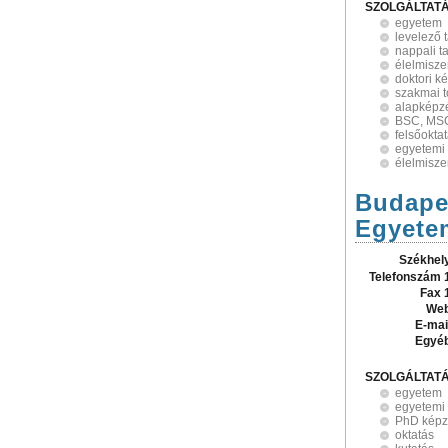
SZOLGÁLTAT
egyetem
levelező 
nappali t
élelmisze
doktori k
szakmai 
alapképz
BSC, MSC
felsőokta
egyetemi
élelmisz
Budape
Egyete
Székhel
Telefonszám 
Fax 
Web
E-mai
Egyé
SZOLGÁLTAT
egyetem
egyetemi
PhD képz
oktatás