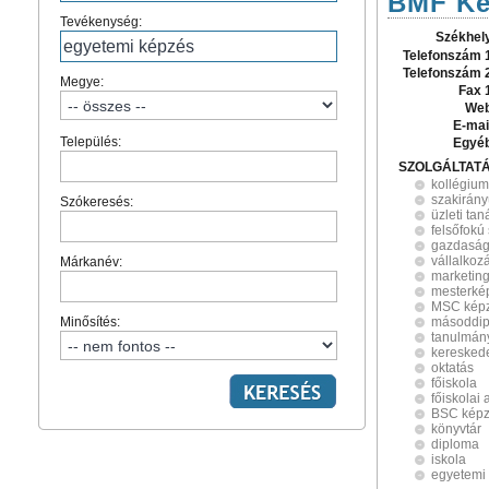
BMF Kel
Tevékenység:
Székhel
Telefonszám 
Telefonszám 
Megye:
Fax 
Web
E-mai
Település:
Egyé
SZOLGÁLTAT
kollégium
szakirán
Szókeresés:
üzleti ta
felsőfokú
gazdaság
vállalkoz
Márkanév:
marketin
mesterké
MSC kép
Minősítés:
másoddip
tanulmán
keresked
oktatás
főiskola
főiskolai
BSC kép
könyvtár
diploma
iskola
egyetemi