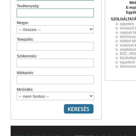
Web
Tevékenység:
E-mai
Egyé
SZOLGÁLTAT
Megye:
egyetem
levelező 
nappali t
élelmisze
Település:
doktori k
szakmai 
alapképz
BSC, MSC
Szókeresés:
felsőokta
egyetemi
élelmisz
Márkanév:
Minősítés: