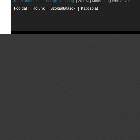
KCI Korlátolt Felelősségű Társaság.
| 2011© | Minden jog fenntartva!
Főoldal
|
Rólunk
|
Szolgáltatások
|
Kapcsolat