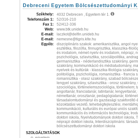
Debreceni Egyetem Bölcsészettudományi K
Székhely:
4032 Debrecen , Egyetem tér 1.
Telefonszám 1:
52/316-210
Fax 1:
52/412-336
Web:
www.btk.unideb.hu
E-mail:
laczkot@delfin.unideb.hu
E-mail:
nemesne@tigris.klte.hu
Egyéb:
diszciplináris szakok: amerikanisztika, angol nye
esztétika, filozófia, finnugrisztika, klasszika-filo
és irodalom, német nyelv és irodalom, néprajz,
pszichológia, szlavisztika, szociálpolitika, andrag
germanisztika - néderlandisztika szakirány, germ
szakirány, kommunikáció és médiatudomány, mag
nyelvek és kultúrák - klasszika-filológia szakirá
politológia, pszichológia, romanisztika - francia 
romanisztika - olasz szakirány, szabad bölcsészet
lengyel szakirány, szlavisztika - orosz szakirány,
szociológia, történelemszociológia, történelem; 
angoltanár, franciatanár, latintanár, lengyeltanár
némettanár, orosztanár, pedagógiatanár, történel
társadalomtudományi és gazdasági szakfordító é
közoktatási vezető, tehetségfejlesztési, mentálhi
kommunikáció, kulturális és európai uniós szakf
kommunikációs és információs technológia; Ir
doktori iskola, Nyelvtudományok doktori iskola, 
néprajzi doktori iskola, Interdiszciplináris: társa
bölcsészettudományi doktori iskola
SZOLGÁLTATÁSOK
egyetem