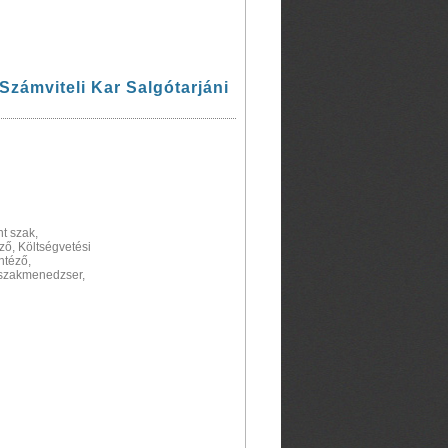
zámviteli Kar Salgótarjáni
t szak,
ző, Költségvetési
ntéző,
 szakmenedzser,