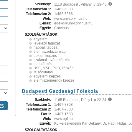
Székhely:
1118 Budapest , Villányi út 29-43.
Telefonszám 1:
1/482-6303
Telefonszám 2:
1/482-6366
Web:
www.uni-corvinus.hu
E-mail:
edekd@uni-corvinus.hu
Egyéb:
Corvinus
SZOLGÁLTATÁSOK
egyetem
levelező tagozat
nappali tagozat
élelmiszerbiztonság
doktori képzés
szakmai továbbképzés
alapképzés
BSC, MSC, PHD, képzés
felsőoktatás
egyetemi képzés
élelmiszermérnök képzés
Budapesti Gazdasági Főiskola
Székhely:
1165 Budapest , Diósy L.u.22-24.
Telefonszám 1:
1/467-7808
Telefonszám 2:
1/467-7800
Fax 1:
1/407-1580
Web:
www.bgf.hu
Egyéb:
Külkereskedelmi Kar Dékány: Dr. Habil Hidasi Ju
SZOLGÁLTATÁSOK