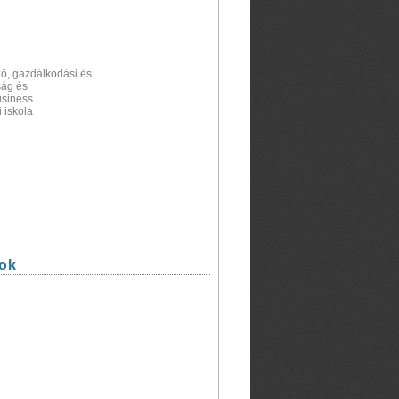
ző, gazdálkodási és
ság és
usiness
 iskola
ok