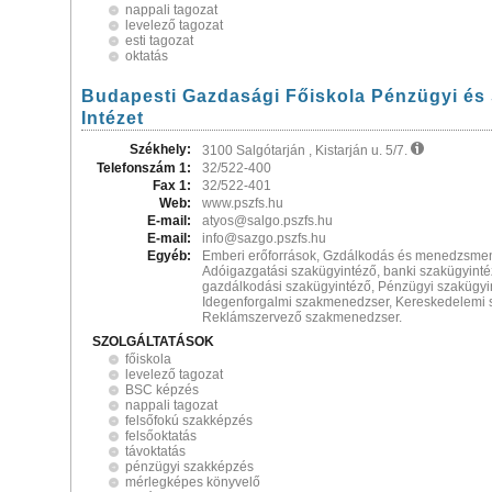
nappali tagozat
levelező tagozat
esti tagozat
oktatás
Budapesti Gazdasági Főiskola Pénzügyi és S
Intézet
Székhely:
3100 Salgótarján , Kistarján u. 5/7.
Telefonszám 1:
32/522-400
Fax 1:
32/522-401
Web:
www.pszfs.hu
E-mail:
atyos@salgo.pszfs.hu
E-mail:
info@sazgo.pszfs.hu
Egyéb:
Emberi erőforrások, Gzdálkodás és menedzsmen
Adóigazgatási szakügyintéző, banki szakügyinté
gazdálkodási szakügyintéző, Pénzügyi szakügyi
Idegenforgalmi szakmenedzser, Kereskedelemi
Reklámszervező szakmenedzser.
SZOLGÁLTATÁSOK
főiskola
levelező tagozat
BSC képzés
nappali tagozat
felsőfokú szakképzés
felsőoktatás
távoktatás
pénzügyi szakképzés
mérlegképes könyvelő