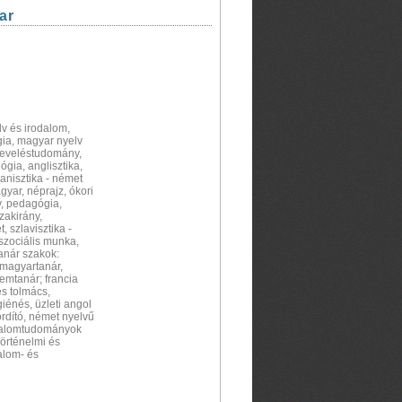
ar
lv és irodalom,
lógia, magyar nyelv
 neveléstudomány,
ógia, anglisztika,
anisztika - német
yar, néprajz, ókori
ny, pedagógia,
szakirány,
, szlavisztika -
 szociális munka,
tanár szakok:
, magyartanár,
emtanár; francia
s tolmács,
giénés, üzleti angol
ordító, német nyelvű
odalomtudományok
Történelmi és
dalom- és