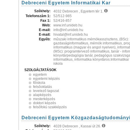
Debreceni Egyetem Informatikai Kar
Székhely:
4032 Debrecen , Egyetem tér 1.
Telefonszám 1:
52/512-985
Fax 1:
52/416-857
Web:
www.inf.unideb.hu
E-mail:
info@inf.unideb.hu
E-mail:
hivatal@inf.unideb.hu
Egyéb:
műszaki informatikus mérnökasszisztens, (BSc):
gazdaságinformatikus, mérnök informatikus, pr
informatikus (magyar és angol nyelven), informat
(MSc): programtervező informatikus, tanár - infor
könyvtárpedagógia tanár, pedagógus szakvizsg
informatikus, informatika könyvtáros.Informatika
iskola
SZOLGÁLTATÁSOK
egyetem
egyetemi képzés
főiskola
felsőoktatás
levelező tagozat
alapképzés
mesterképzés
doktori képzés
felsőfokú szakképzés
Debreceni Egyetem Közgazdaságtudományi
Székhely:
4028 Debrecen , Kassai út 26.