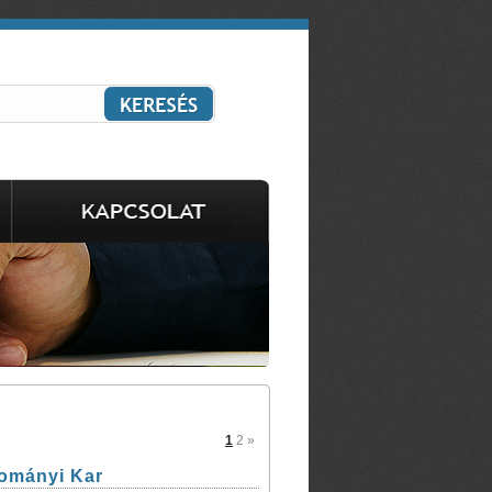
1
2
»
dományi Kar