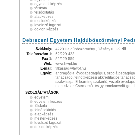
egyetemi képzés
főiskola
felsőoktatás
alapképzés
mesterképzés
levelező tagozat
doktori képzés
Debreceni Egyetem Hajdúböszörményi Pedag
Székhely:
4220 Hajdúböszörmény , Désány u. 1-9.
Telefonszám 1:
52/229-433
Fax 1:
52/229-559
Web:
www.hwpf.hu
E-mail:
titkarsag@hwpf.hu
Egyéb:
andragógia, óvodapedagógus, szociálpedagógia
tanácsadó, felnőttképzési akkreditációs tanács
szakvizsga, E-learning szakértő, vezető óvodap
menedzser, Csecsemő- és gyermeknevelő-gon
SZOLGÁLTATÁSOK
egyetem
egyetemi képzés
főiskola
felnőttoktatás
alapképzés
mesterképzés
levelező tagozat
doktori képzés