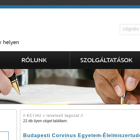
// KCI.HU « levelező tagozat //
22 db ilyen céget találtam:
Budapesti Corvinus Egyetem-Élelmiszertu