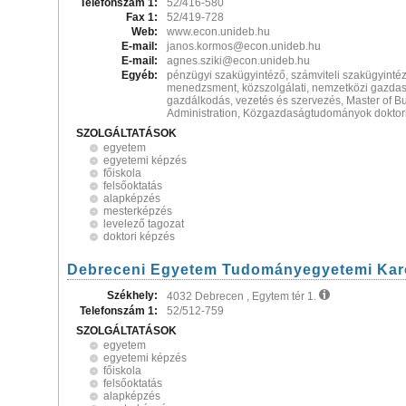
Telefonszám 1:
52/416-580
Fax 1:
52/419-728
Web:
www.econ.unideb.hu
E-mail:
janos.kormos@econ.unideb.hu
E-mail:
agnes.sziki@econ.unideb.hu
Egyéb:
pénzügyi szakügyintéző, számviteli szakügyinté
menedzsment, közszolgálati, nemzetközi gazda
gazdálkodás, vezetés és szervezés, Master of B
Administration, Közgazdaságtudományok doktori
SZOLGÁLTATÁSOK
egyetem
egyetemi képzés
főiskola
felsőoktatás
alapképzés
mesterképzés
levelező tagozat
doktori képzés
Debreceni Egyetem Tudományegyetemi Kar
Székhely:
4032 Debrecen , Egytem tér 1.
Telefonszám 1:
52/512-759
SZOLGÁLTATÁSOK
egyetem
egyetemi képzés
főiskola
felsőoktatás
alapképzés