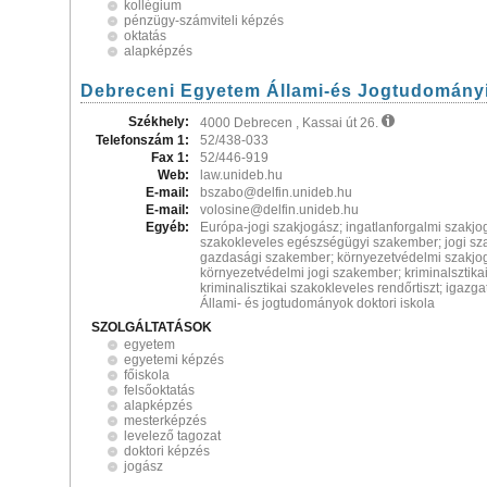
kollégium
pénzügy-számviteli képzés
oktatás
alapképzés
Debreceni Egyetem Állami-és Jogtudomány
Székhely:
4000 Debrecen , Kassai út 26.
Telefonszám 1:
52/438-033
Fax 1:
52/446-919
Web:
law.unideb.hu
E-mail:
bszabo@delfin.unideb.hu
E-mail:
volosine@delfin.unideb.hu
Egyéb:
Európa-jogi szakjogász; ingatlanforgalmi szakjog
szakokleveles egészségügyi szakember; jogi sz
gazdasági szakember; környezetvédelmi szakjo
környezetvédelmi jogi szakember; kriminalsztika
kriminalisztikai szakokleveles rendőrtiszt; igazg
Állami- és jogtudományok doktori iskola
SZOLGÁLTATÁSOK
egyetem
egyetemi képzés
főiskola
felsőoktatás
alapképzés
mesterképzés
levelező tagozat
doktori képzés
jogász