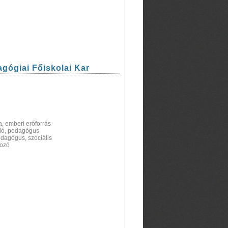
ógiai Főiskolai Kar
, emberi erőforrás
adó, pedagógus
edagógus, szociális
dozó