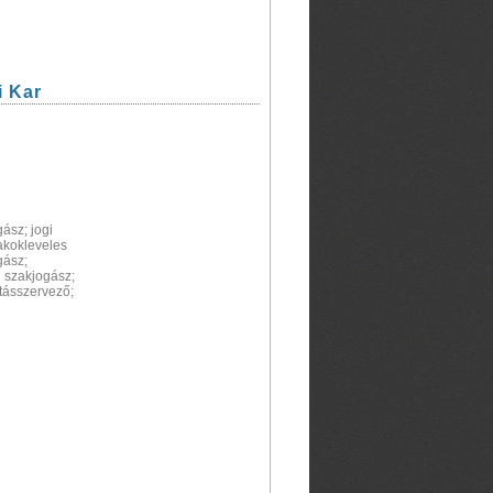
i Kar
ász; jogi
akokleveles
gász;
i szakjogász;
atásszervező;