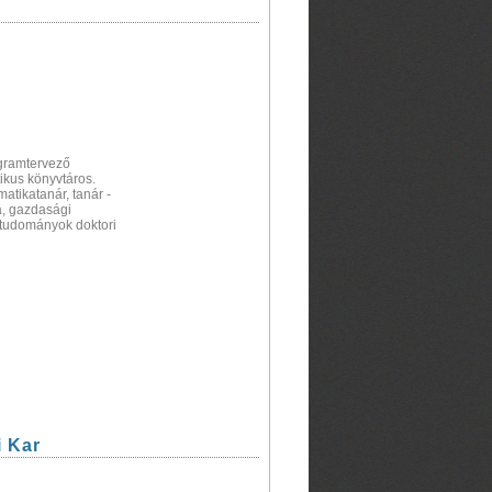
ogramtervező
ikus könyvtáros.
matikatanár, tanár -
a, gazdasági
i tudományok doktori
 Kar