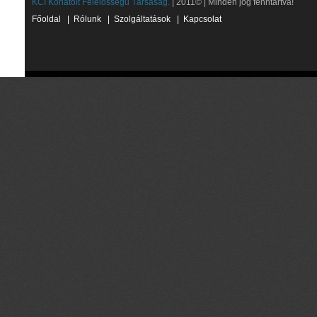
KCI Korlátolt Felelősségű Társaság.
| 2011© | Minden jog fenntartva!
Főoldal
|
Rólunk
|
Szolgáltatások
|
Kapcsolat