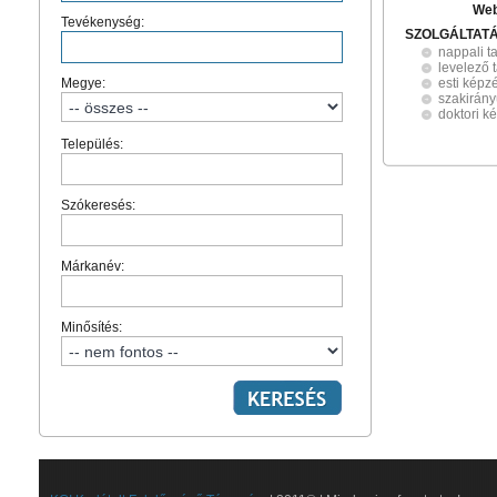
Web
Tevékenység:
SZOLGÁLTAT
nappali t
levelező 
Megye:
esti képz
szakirán
doktori k
Település:
Szókeresés:
Márkanév:
Minősítés: