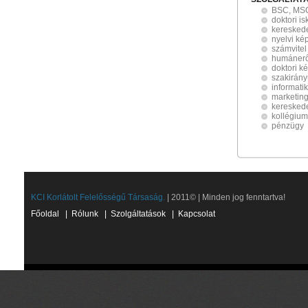
BSC, MSC
doktori is
keresked
nyelvi ké
számvitel
humánerő
doktori k
szakirán
informati
marketin
keresked
kollégium
pénzügy
KCI Korlátolt Felelősségű Társaság.
| 2011© | Minden jog fenntartva!
Főoldal
|
Rólunk
|
Szolgáltatások
|
Kapcsolat