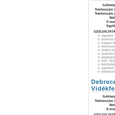
Székhel
Telefonszám 
Telefonszám 
Web
E-mai
Egyé
SZOLGÁLTAT
egyetem
levelező 
nappali t
élelmisze
doktori k
szakmai 
alapképz
BSC, MSC
felsőokta
egyetemi
élelmisz
Debrece
Vidékfe
Székhel
Telefonszám 
Web
E-mai
SZOLGÁLTAT