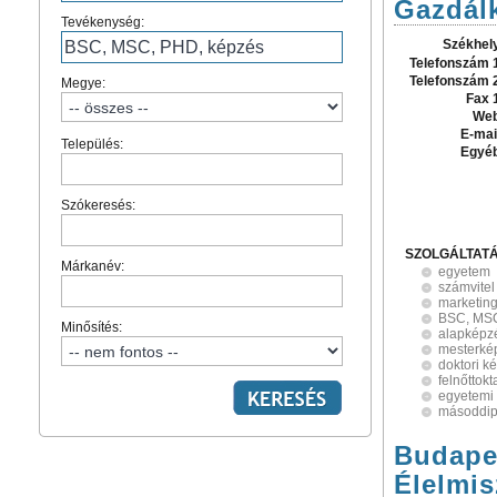
Gazdál
Tevékenység:
Székhel
Telefonszám 
Telefonszám 
Megye:
Fax 
Web
E-mai
Település:
Egyé
Szókeresés:
SZOLGÁLTAT
Márkanév:
egyetem
számvitel
marketin
BSC, MSC
Minősítés:
alapképz
mesterké
doktori k
felnőttokt
egyetemi
másoddip
Budape
Élelmi