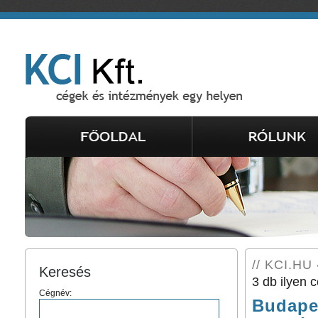
// KCI.HU
Keresés
3 db ilyen c
Cégnév:
Budape