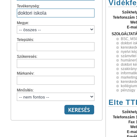
Vidékfe
Tevékenység:
Székhel
Telefonszám 
Web
Megye:
E-mai
SZOLGÁLTAT
BSC, MSC
Település:
doktori is
keresked
nyelvi ké
számvitel
Szókeresés:
humánerő
doktori k
szakirán
informati
Márkanév:
marketin
keresked
kollégium
Minősítés:
pénzügy
Elte TT
Székhel
Telefonszám 
Fax 
Web
E-mai
Egyé