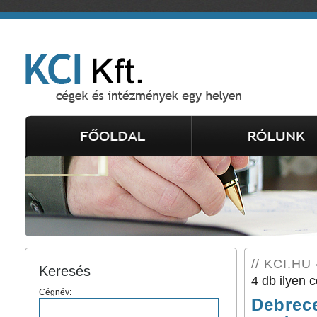
// KCI.HU «
Keresés
4 db ilyen c
Cégnév:
Debrece