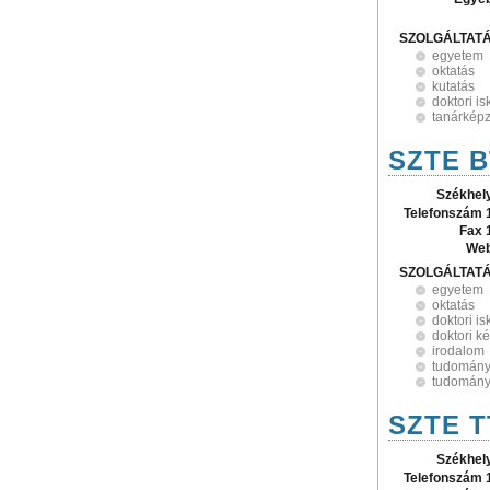
SZOLGÁLTAT
egyetem
oktatás
kutatás
doktori is
tanárkép
SZTE B
Székhel
Telefonszám 
Fax 
Web
SZOLGÁLTAT
egyetem
oktatás
doktori is
doktori k
irodalom
tudomán
tudomány
SZTE T
Székhel
Telefonszám 