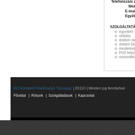
Telefonszám 
Web
E-mai
Egyé
SZOLGÁLTAT
egyetem
oktatás
doktori is
doktori k
mesterké
PhD képz
nemzetkö
KCI Korlátolt Felelősségű Társaság.
| 2011© | Minden jog fenntartva!
Főoldal
|
Rólunk
|
Szolgáltatások
|
Kapcsolat