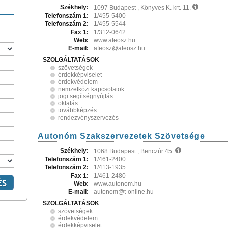
Székhely:
1097 Budapest , Könyves K. krt. 11.
Telefonszám 1:
1/455-5400
Telefonszám 2:
1/455-5544
Fax 1:
1/312-0642
Web:
www.afeosz.hu
E-mail:
afeosz@afeosz.hu
SZOLGÁLTATÁSOK
szövetségek
érdekképviselet
érdekvédelem
nemzetközi kapcsolatok
jogi segítségnyújtás
oktatás
továbbképzés
rendezvényszervezés
Autonóm Szakszervezetek Szövetsége
Székhely:
1068 Budapest , Benczúr 45.
Telefonszám 1:
1/461-2400
Telefonszám 2:
1/413-1935
Fax 1:
1/461-2480
Web:
www.autonom.hu
E-mail:
autonom@t-online.hu
SZOLGÁLTATÁSOK
szövetségek
érdekvédelem
érdekképviselet