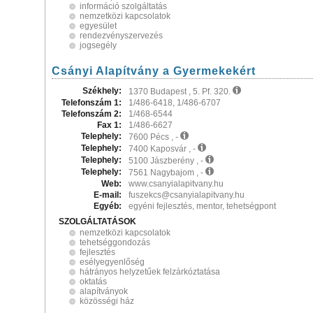
információ szolgáltatás
nemzetközi kapcsolatok
egyesület
rendezvényszervezés
jogsegély
Csányi Alapítvány a Gyermekekért
Székhely:
1370 Budapest , 5. Pf. 320.
Telefonszám 1:
1/486-6418, 1/486-6707
Telefonszám 2:
1/468-6544
Fax 1:
1/486-6627
Telephely:
7600 Pécs , -
Telephely:
7400 Kaposvár , -
Telephely:
5100 Jászberény , -
Telephely:
7561 Nagybajom , -
Web:
www.csanyialapitvany.hu
E-mail:
fuszekcs@csanyialapitvany.hu
Egyéb:
egyéni fejlesztés, mentor, tehetségpont
SZOLGÁLTATÁSOK
nemzetközi kapcsolatok
tehetséggondozás
fejlesztés
esélyegyenlőség
hátrányos helyzetűek felzárkóztatása
oktatás
alapítványok
közösségi ház