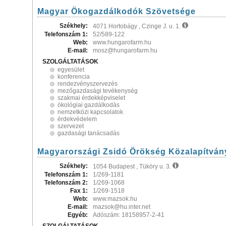
Magyar Ökogazdálkodók Szövetsége
Székhely:
4071 Hortobágy , Czinge J. u. 1.
Telefonszám 1:
52/589-122
Web:
www.hungarofarm.hu
E-mail:
mosz@hungarofarm.hu
SZOLGÁLTATÁSOK
egyesület
konferencia
rendezvényszervezés
mezőgazdasági tevékenység
szakmai érdekképviselet
ökológiai gazdálkodás
nemzetközi kapcsolatok
érdekvédelem
szervezet
gazdasági tanácsadás
Magyarországi Zsidó Örökség Közalapítván
Székhely:
1054 Budapest , Tüköry u. 3.
Telefonszám 1:
1/269-1181
Telefonszám 2:
1/269-1068
Fax 1:
1/269-1518
Web:
www.mazsok.hu
E-mail:
mazsok@hu.inter.net
Egyéb:
Adószám: 18158957-2-41