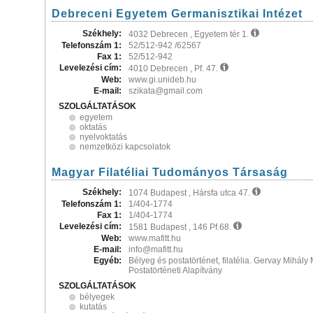
Debreceni Egyetem Germanisztikai Intézet
Székhely:
4032 Debrecen , Egyetem tér 1.
Telefonszám 1:
52/512-942 /62567
Fax 1:
52/512-942
Levelezési cím:
4010 Debrecen , Pf. 47.
Web:
www.gi.unideb.hu
E-mail:
szikata@gmail.com
SZOLGÁLTATÁSOK
egyetem
oktatás
nyelvoktatás
nemzetközi kapcsolatok
Magyar Filatéliai Tudományos Társaság
Székhely:
1074 Budapest , Hársfa utca 47.
Telefonszám 1:
1/404-1774
Fax 1:
1/404-1774
Levelezési cím:
1581 Budapest , 146 Pf.68.
Web:
www.mafitt.hu
E-mail:
info@mafitt.hu
Egyéb:
Bélyeg és postatörténet, filatélia. Gervay Mihály
Postatörténeti Alapítvány
SZOLGÁLTATÁSOK
bélyegek
kutatás