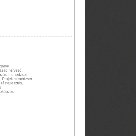
galmi
asági tervező,
ozási menedzser,
ő, Projektmenedzser
zásfejlesztés,
s
bbképzés,