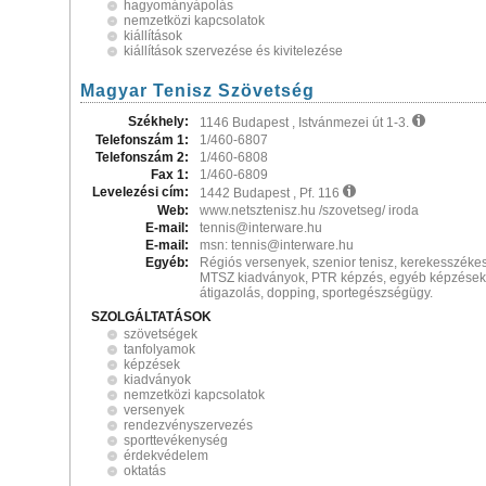
hagyományápolás
nemzetközi kapcsolatok
kiállítások
kiállítások szervezése és kivitelezése
Magyar Tenisz Szövetség
Székhely:
1146 Budapest , Istvánmezei út 1-3.
Telefonszám 1:
1/460-6807
Telefonszám 2:
1/460-6808
Fax 1:
1/460-6809
Levelezési cím:
1442 Budapest , Pf. 116
Web:
www.netsztenisz.hu /szovetseg/ iroda
E-mail:
tennis@interware.hu
E-mail:
msn: tennis@interware.hu
Egyéb:
Régiós versenyek, szenior tenisz, kerekesszékes
MTSZ kiadványok, PTR képzés, egyéb képzések, 
átigazolás, dopping, sportegészségügy.
SZOLGÁLTATÁSOK
szövetségek
tanfolyamok
képzések
kiadványok
nemzetközi kapcsolatok
versenyek
rendezvényszervezés
sporttevékenység
érdekvédelem
oktatás