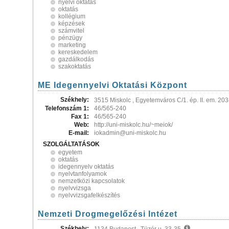
nyelvi oktatás
oktatás
kollégium
képzések
számvitel
pénzügy
marketing
kereskedelem
gazdálkodás
szakoktatás
ME Idegennyelvi Oktatási Központ
Székhely:
3515 Miskolc , Egyetemváros C/1. ép. II. em. 20
Telefonszám 1:
46/565-240
Fax 1:
46/565-240
Web:
http://uni-miskolc.hu/~meiok/
E-mail:
iokadmin@uni-miskolc.hu
SZOLGÁLTATÁSOK
egyetem
oktatás
idegennyelv oktatás
nyelvtanfolyamok
nemzetközi kapcsolatok
nyelvvizsga
nyelvvizsgafelkészítés
Nemzeti Drogmegelőzési Intézet
Székhely: