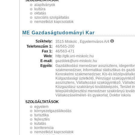
SZOLGÁLTATÁSOK
alapítványok
kultúra
oktatás
szociális szolgáltatás
nemzetközi kapcsolatok
ME Gazdaságtudományi Kar
Székhely:
3515 Miskolc , Egyetemváros A/4
Telefonszám 1:
46/565-200
Fax 1:
46/563-471
Web:
http://gtk.uni-miskolc.hu
E-mail:
gazddek@uni-miskolc.hu
Egyéb:
Gazdálkodási menedzser asszisztens, idegenfor
szakmenedzser, Informatikai statisztikus és gazd
Kereskelmi szakmenedzser, Kis-és középvállalk
Külgazdasági üzletkötő, Pénzügyi szakügyintéz
asszisztens, Vállalkozási szakügyintéző, Vállalko
Közgazdász szakirányú továbbképzés, Terület é
településfejlesztési menedzser szakirányú tová
Vállakozáselmélet- és gyakorlat, Doktor iskola
SZOLGÁLTATÁSOK
egyetem
környezetgazdálkodás
turisztika
fejlesztés
kutatás
konferencia
nemzetközi kapcsolatok