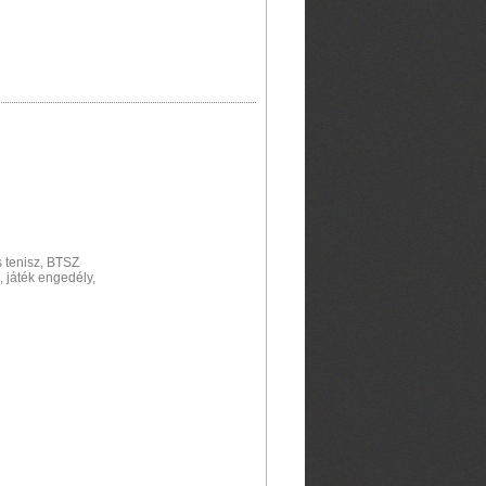
 tenisz, BTSZ
játék engedély,