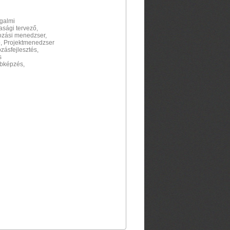
galmi
asági tervező,
ozási menedzser,
ő, Projektmenedzser
zásfejlesztés,
s
bbképzés,