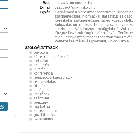
Web:
http://gtk.uni-miskolc.hu
E-mail:
gazddek@uni-miskolc.hu
Egyéb:
Gazdálkodási menedzser asszisztens, idegenfor
szakmenedzser, Informatikai statisztikus és gazd
Kereskelmi szakmenedzser, Kis-és középvállalk
Külgazdasági üzletkötő, Pénzügyi szakügyintéz
asszisztens, Vállalkozási szakügyintéző, Vállalko
Közgazdász szakirányú továbbképzés, Terület é
településfejlesztési menedzser szakirányú tová
Vállakozáselmélet- és gyakorlat, Doktor iskola
SZOLGÁLTATÁSOK
egyetem
környezetgazdálkodás
turisztika
fejlesztés
kutatás
konferencia
nemzetközi kapcsolatok
nyelvi oktatás
oktatás
kollégium
képzések
számvitel
pénzügy
marketing
kereskedelem
gazdálkodás
szakoktatás