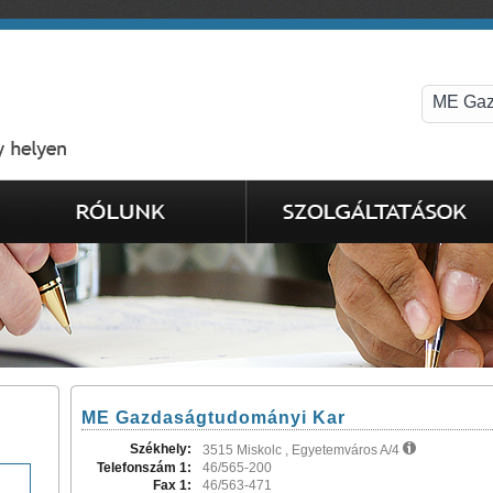
ME Gazdaságtudományi Kar
Székhely:
3515 Miskolc , Egyetemváros A/4
Telefonszám 1:
46/565-200
Fax 1:
46/563-471