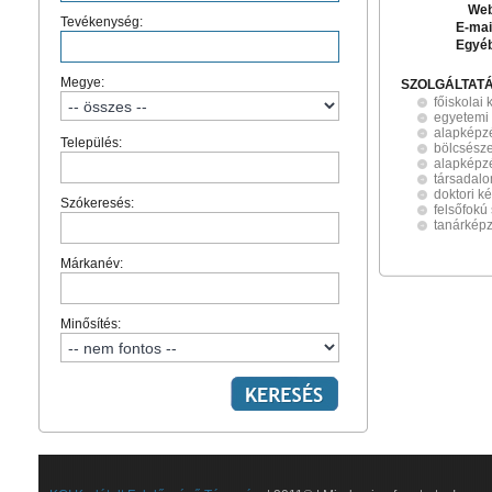
Web
Tevékenység:
E-mai
Egyé
Megye:
SZOLGÁLTAT
főiskolai
egyetemi
alapképz
Település:
bölcsésze
alapképz
társadal
doktori k
Szókeresés:
felsőfokú
tanárkép
Márkanév:
Minősítés: