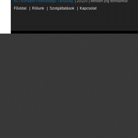
KCI Korlátolt Felelősségű Társaság.
| 2011© | Minden jog fenntartva!
Főoldal
|
Rólunk
|
Szolgáltatások
|
Kapcsolat