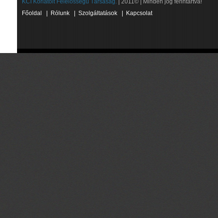
KCI Korlátolt Felelősségű Társaság.
| 2011© | Minden jog fenntartva!
Főoldal
|
Rólunk
|
Szolgáltatások
|
Kapcsolat