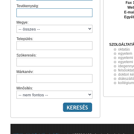
Fax 
Tevékenység:
Web
E-mai
Egyé
Megye:
Település:
SZOLGÁLTAT
oktatás
egyetem
Szókeresés:
egyetemi
egyetemi 
idegenny
felsőokta
Márkanév:
doktori k
diákszáll
kollégium
Minősítés: