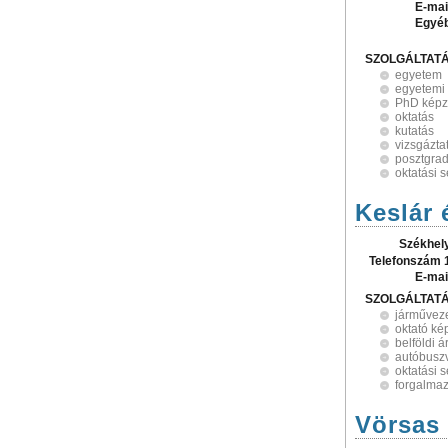
E-mai
Egyé
SZOLGÁLTAT
egyetem
egyetemi
PhD képz
oktatás
kutatás
vizsgázta
posztgrad
oktatási
Keslár 
Székhel
Telefonszám 
E-mai
SZOLGÁLTAT
járműveze
oktató ké
belföldi 
autóbuszv
oktatási
forgalma
Vörsas 