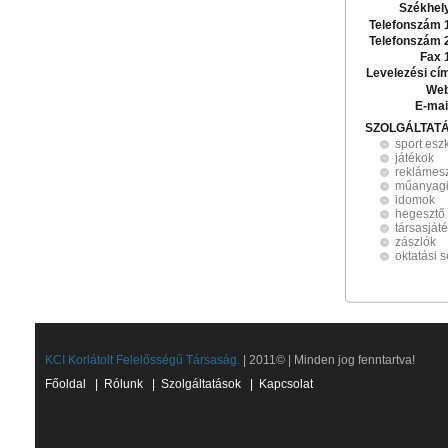
Székhel
Telefonszám 
Telefonszám 
Fax 
Levelezési cí
Web
E-mai
SZOLGÁLTAT
sport esz
játékok
reklámes
műanyagi
idomok
hegesztő
társasját
zászlók
oktatási
KCI Korlátolt Felelősségű Társaság.
| 2011© | Minden jog fenntartva!
Főoldal
|
Rólunk
|
Szolgáltatások
|
Kapcsolat