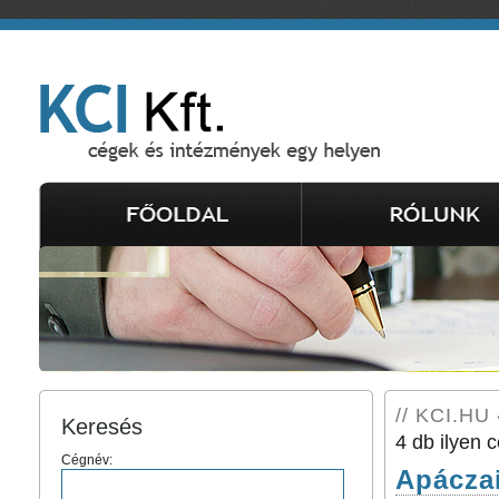
// KCI.HU 
Keresés
4 db ilyen c
Cégnév:
Apáczai