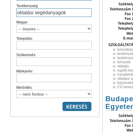
Székhel
Tevékenység:
Telefonszám 
Fax 
Fax 
Megye:
Telephel
Telephel
Web
E-mai
Település:
SZOLGÁLTAT
könyvkia
tankönyv
Szókeresés:
tankönyv
könyvek
oktatás
egyéb ki
Márkanév:
hangfelvé
oktatási
folyóirato
CD lemez
Minősítés:
Budape
Egyete
Székhel
Telefonszám 
Fax 
Web