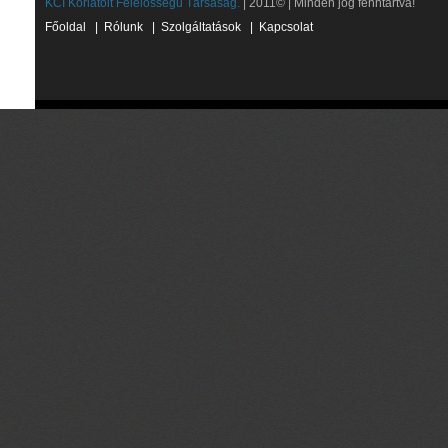
KCI Korlátolt Felelősségű Társaság.
| 2011© | Minden jog fenntartva!
Főoldal
|
Rólunk
|
Szolgáltatások
|
Kapcsolat