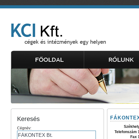
FÁKONTEX
Keresés
Székhel
Cégnév:
Telefonszám 
Fax 