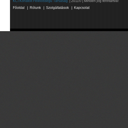
KCI Korlátolt Felelősségű Társaság.
| 2011© | Minden jog fenntartva!
Főoldal
|
Rólunk
|
Szolgáltatások
|
Kapcsolat