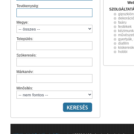
Web
Tevékenység:
SZOLGÁLTAT
gipszkiön
dekoráci
Megye:
faáru
festékek
kézimunk
művészeti
Település:
gyertyák
diafilm
kiskeres
hobbi
Szókeresés:
Márkanév:
Minősítés: