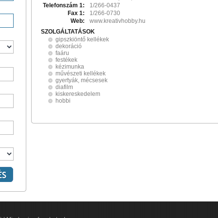
Telefonszám 1:
1/266-0437
Fax 1:
1/266-0730
Web:
www.kreativhobby.hu
SZOLGÁLTATÁSOK
gipszkiöntő kellékek
dekoráció
faáru
festékek
kézimunka
művészeti kellékek
gyertyák, mécsesek
diafilm
kiskereskedelem
hobbi