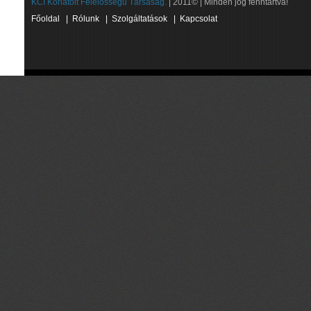
KCI Korlátolt Felelősségű Társaság.
| 2011© | Minden jog fenntartva!
Főoldal
|
Rólunk
|
Szolgáltatások
|
Kapcsolat