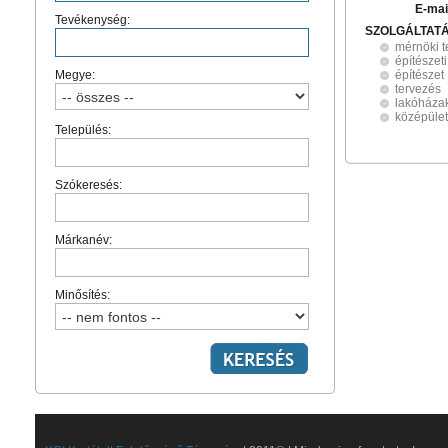
E-mai
Tevékenység:
SZOLGÁLTAT
mérnöki 
építészet
Megye:
építészet
tervezés
lakóháza
középület
Település:
Szókeresés:
Márkanév:
Minősítés: