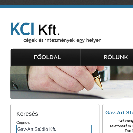
Gav-Art St
Keresés
Székhel
Cégnév:
Telefonszám 
Fax 