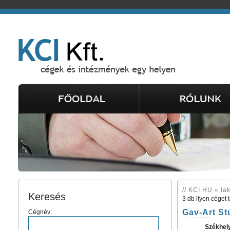
// KCI.HU « la
Keresés
3 db ilyen céget 
Gav-Art St
Cégnév:
Székhel