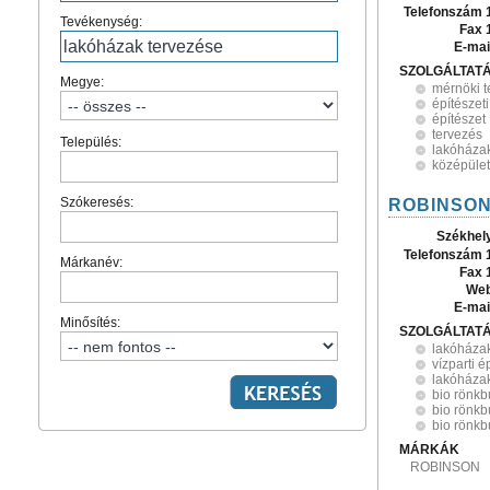
Telefonszám 
Tevékenység:
Fax 
E-mai
SZOLGÁLTAT
Megye:
mérnöki 
építészet
építészet
tervezés
Település:
lakóháza
középület
Szókeresés:
ROBINSON
Székhel
Telefonszám 
Márkanév:
Fax 
Web
E-mai
Minősítés:
SZOLGÁLTAT
lakóháza
vízparti é
lakóházak
bio rönkb
bio rönkb
bio rönkb
MÁRKÁK
ROBINSON