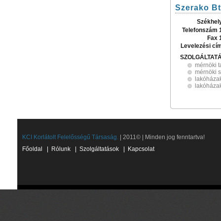
Szerako Bt
Székhel
Telefonszám 
Fax 
Levelezési cí
SZOLGÁLTAT
mérnöki 
mérnöki s
lakóháza
lakóházak
KCI Korlátolt Felelősségű Társaság.
| 2011© | Minden jog fenntartva!
Főoldal
|
Rólunk
|
Szolgáltatások
|
Kapcsolat