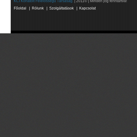
KCI Korlátolt Felelősségű Társaság.
| 2011© | Minden jog fenntartva!
Főoldal
|
Rólunk
|
Szolgáltatások
|
Kapcsolat