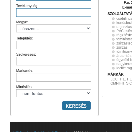
Fax 
Tevékenység:
E-mai
SZOLGÁLTAT
csőbilinc
Megye:
kenéstec
ragasztás
PVC csöv
rögzítést
Település:
tömítéste
zsírzáste
zsírzás
tömítőan
Szókeresés:
áruterítés
ügynöki 
nagykere
loctite r
Márkanév:
MÁRKÁK
LOCTITE, HE
OMNIFIT, SI
Minősítés: