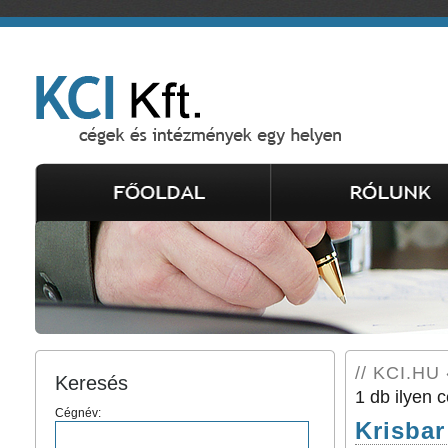
// KCI.HU 
Keresés
1 db ilyen c
Cégnév:
Krisbar