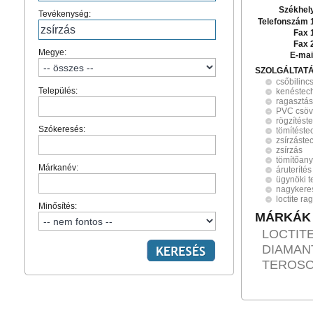
Székhel
Tevékenység:
Telefonszám 
Fax 
Fax 
Megye:
E-mai
SZOLGÁLTAT
csőbilinc
Település:
kenéstec
ragasztás
PVC csöv
rögzítést
Szókeresés:
tömítéste
zsírzáste
zsírzás
tömítőan
Márkanév:
áruterítés
ügynöki 
nagykere
loctite r
Minősítés:
MÁRKÁK
LOCTITE
DIAMANT
TEROSON