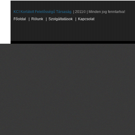
KCI Korlátolt Felelősségű Társaság.
| 2011© | Minden jog fenntartva!
Főoldal
|
Rólunk
|
Szolgáltatások
|
Kapcsolat