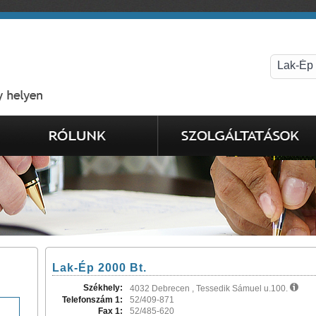
Lak-Ép 2000 Bt.
Székhely:
4032 Debrecen , Tessedik Sámuel u.100.
Telefonszám 1:
52/409-871
Fax 1:
52/485-620