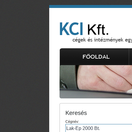
Keresés
Cégnév: