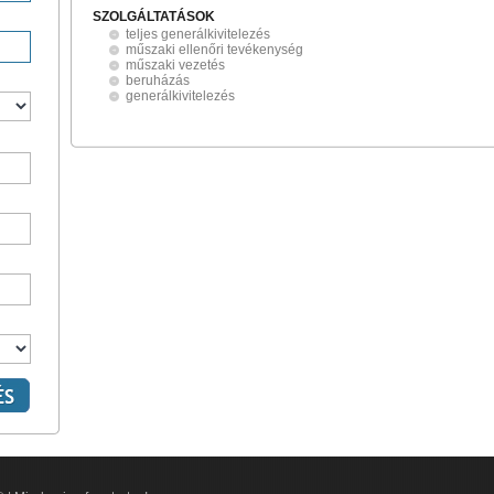
SZOLGÁLTATÁSOK
teljes generálkivitelezés
műszaki ellenőri tevékenység
műszaki vezetés
beruházás
generálkivitelezés