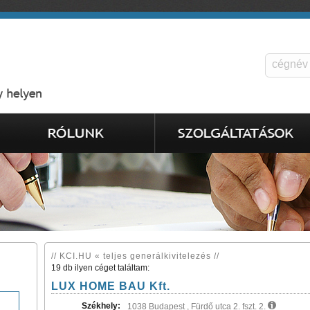
// KCI.HU « teljes generálkivitelezés //
19 db ilyen céget találtam:
LUX HOME BAU Kft.
Székhely:
1038 Budapest , Fürdő utca 2. fszt. 2.