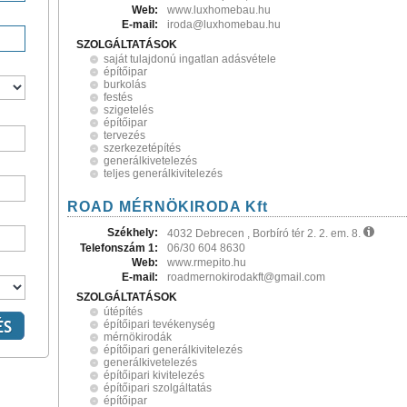
Web:
www.luxhomebau.hu
E-mail:
iroda@luxhomebau.hu
SZOLGÁLTATÁSOK
saját tulajdonú ingatlan adásvétele
építőipar
burkolás
festés
szigetelés
építőipar
tervezés
szerkezetépítés
generálkivetelezés
teljes generálkivitelezés
ROAD MÉRNÖKIRODA Kft
Székhely:
4032 Debrecen , Borbíró tér 2. 2. em. 8.
Telefonszám 1:
06/30 604 8630
Web:
www.rmepito.hu
E-mail:
roadmernokirodakft@gmail.com
SZOLGÁLTATÁSOK
útépítés
építőipari tevékenység
mérnökirodák
építőipari generálkivitelezés
generálkivetelezés
építőipari kivitelezés
építőipari szolgáltatás
építőipar