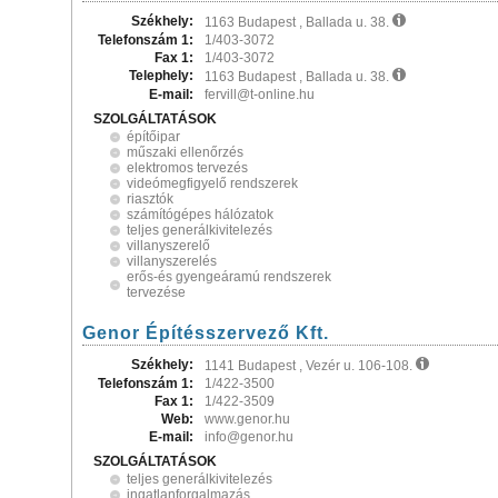
Székhely:
1163 Budapest , Ballada u. 38.
Telefonszám 1:
1/403-3072
Fax 1:
1/403-3072
Telephely:
1163 Budapest , Ballada u. 38.
E-mail:
fervill@t-online.hu
SZOLGÁLTATÁSOK
építőipar
műszaki ellenőrzés
elektromos tervezés
videómegfigyelő rendszerek
riasztók
számítógépes hálózatok
teljes generálkivitelezés
villanyszerelő
villanyszerelés
erős-és gyengeáramú rendszerek
tervezése
Genor Építésszervező Kft.
Székhely:
1141 Budapest , Vezér u. 106-108.
Telefonszám 1:
1/422-3500
Fax 1:
1/422-3509
Web:
www.genor.hu
E-mail:
info@genor.hu
SZOLGÁLTATÁSOK
teljes generálkivitelezés
ingatlanforgalmazás