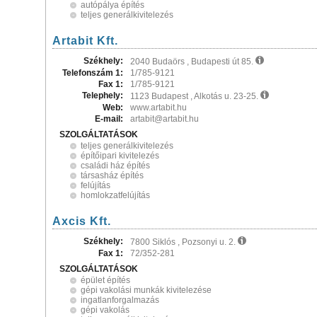
autópálya építés
teljes generálkivitelezés
Artabit Kft.
Székhely:
2040 Budaörs , Budapesti út 85.
Telefonszám 1:
1/785-9121
Fax 1:
1/785-9121
Telephely:
1123 Budapest , Alkotás u. 23-25.
Web:
www.artabit.hu
E-mail:
artabit@artabit.hu
SZOLGÁLTATÁSOK
teljes generálkivitelezés
építőipari kivitelezés
családi ház építés
társasház építés
felújítás
homlokzatfelújítás
Axcis Kft.
Székhely:
7800 Siklós , Pozsonyi u. 2.
Fax 1:
72/352-281
SZOLGÁLTATÁSOK
épület építés
gépi vakolási munkák kivitelezése
ingatlanforgalmazás
gépi vakolás