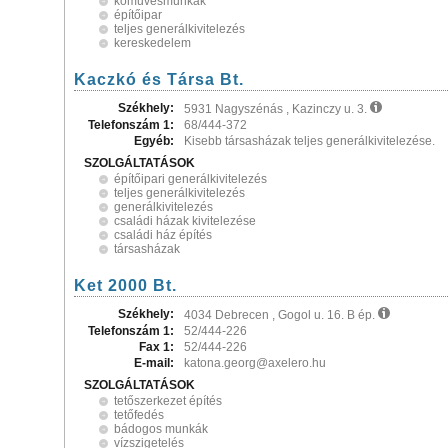
kőművesmunkák
építőipar
teljes generálkivitelezés
kereskedelem
Kaczkó és Társa Bt.
Székhely:
5931 Nagyszénás , Kazinczy u. 3.
Telefonszám 1:
68/444-372
Egyéb:
Kisebb társasházak teljes generálkivitelezése.
SZOLGÁLTATÁSOK
építőipari generálkivitelezés
teljes generálkivitelezés
generálkivitelezés
családi házak kivitelezése
családi ház építés
társasházak
Ket 2000 Bt.
Székhely:
4034 Debrecen , Gogol u. 16. B ép.
Telefonszám 1:
52/444-226
Fax 1:
52/444-226
E-mail:
katona.georg@axelero.hu
SZOLGÁLTATÁSOK
tetőszerkezet építés
tetőfedés
bádogos munkák
vízszigetelés