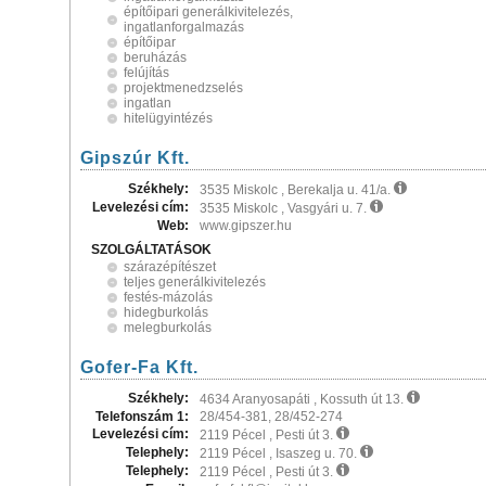
építőipari generálkivitelezés,
ingatlanforgalmazás
építőipar
beruházás
felújítás
projektmenedzselés
ingatlan
hitelügyintézés
Gipszúr Kft.
Székhely:
3535 Miskolc , Berekalja u. 41/a.
Levelezési cím:
3535 Miskolc , Vasgyári u. 7.
Web:
www.gipszer.hu
SZOLGÁLTATÁSOK
szárazépítészet
teljes generálkivitelezés
festés-mázolás
hidegburkolás
melegburkolás
Gofer-Fa Kft.
Székhely:
4634 Aranyosapáti , Kossuth út 13.
Telefonszám 1:
28/454-381, 28/452-274
Levelezési cím:
2119 Pécel , Pesti út 3.
Telephely:
2119 Pécel , Isaszeg u. 70.
Telephely:
2119 Pécel , Pesti út 3.