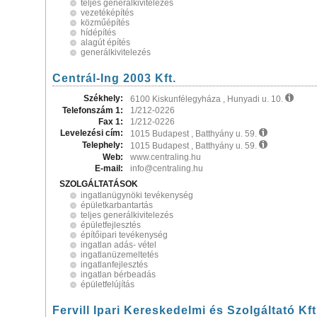
teljes generálkivitelezés
vezetéképítés
közműépítés
hídépítés
alagút építés
generálkivitelezés
Centrál-Ing 2003 Kft.
Székhely:
6100 Kiskunfélegyháza , Hunyadi u. 10.
Telefonszám 1:
1/212-0226
Fax 1:
1/212-0226
Levelezési cím:
1015 Budapest , Batthyány u. 59.
Telephely:
1015 Budapest , Batthyány u. 59.
Web:
www.centraling.hu
E-mail:
info@centraling.hu
SZOLGÁLTATÁSOK
ingatlanügynöki tevékenység
épületkarbantartás
teljes generálkivitelezés
épületfejlesztés
építőipari tevékenység
ingatlan adás- vétel
ingatlanüzemeltetés
ingatlanfejlesztés
ingatlan bérbeadás
épületfelújítás
Fervill Ipari Kereskedelmi és Szolgáltató Kft