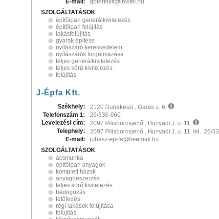
E-mail:
goferfakft@invitel.hu
SZOLGÁLTATÁSOK
építőipari generálkivitelezés
építőipari felújítás
lakásfelújítás
gyárak építése
nyílászáró kereskedelem
nyílászárók forgalmazása
teljes generálkivitelezés
teljes körű kivitelezés
felújítás
J-Épfa Kft.
Székhely:
2120 Dunakeszi , Garas u. 6.
Telefonszám 1:
26/336-660
Levelezési cím:
2097 Pilisborosjenő , Hunyadi J. u. 11.
Telephely:
2097 Pilisborosjenő , Hunyadi J. u. 11. tel.: 26/
E-mail:
juhasz-ep-fa@freemail.hu
SZOLGÁLTATÁSOK
ácsmunka
építőipari anyagok
komplett házak
anyagbeszerzés
teljes körű kivitelezés
bádogozás
tetőfedés
régi lakások felújítása
felújítás