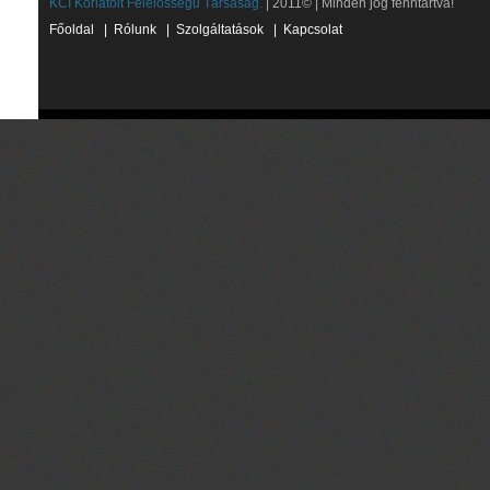
KCI Korlátolt Felelősségű Társaság.
| 2011© | Minden jog fenntartva!
Főoldal
|
Rólunk
|
Szolgáltatások
|
Kapcsolat