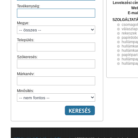
Levelezési cí
Tevékenység:
Web
E-mai
SZOLGÁLTAT
Megye:
csomagol
válaszlap
rekeszek
papírdob
Település:
hullámpa
hullámka
hullámka
papíripar
Szókeresés:
hullámpap
hullámpa
Márkanév:
Minősítés: