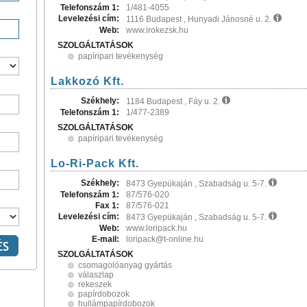
Telefonszám 1:
1/481-4055
Levelezési cím:
1116 Budapest , Hunyadi Jánosné u. 2.
Web:
www.irokezsk.hu
SZOLGÁLTATÁSOK
papíripari tevékenység
Lakkozó Kft.
Székhely:
1184 Budapest , Fáy u. 2.
Telefonszám 1:
1/477-2389
SZOLGÁLTATÁSOK
papíripari tevékenység
Lo-Ri-Pack Kft.
Székhely:
8473 Gyepükaján , Szabadság u. 5-7.
Telefonszám 1:
87/576-020
Fax 1:
87/576-021
Levelezési cím:
8473 Gyepükaján , Szabadság u. 5-7.
Web:
www.loripack.hu
E-mail:
loripack@t-online.hu
SZOLGÁLTATÁSOK
csomagolóanyag gyártás
válaszlap
rekeszek
papírdobozok
hullámpapírdobozok