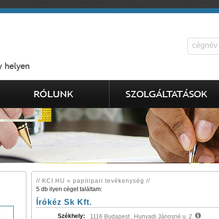
// KCI.HU « papíripari tevékenység //
5 db ilyen céget találtam:
Írókéz Sk Kft.
Székhely:
1116 Budapest , Hunyadi Jánosné u. 2.