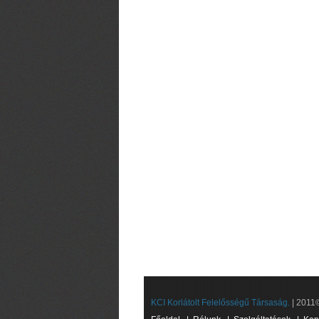
KCI Korlátolt Felelősségű Társaság.
| 2011©