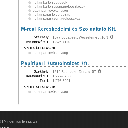
hullámkarton dobozok
hullámkarton csomagolóeszközök
papíripari tevékenység
hullámpapír feldolgozás
hullámpapír csomagolóeszköz
M-real Kereskedelmi és Szolgáltató Kft.
Székhely:
1077 Budapest , Wesselényi u. 16.3.
Telefonszám 1:
1/345-7110
SZOLGÁLTATÁSOK
papíripari tevékenység
Papíripari Kutatóintézet Kft.
Székhely:
1215 Budapest , Duna u. 57.
Telefonszám 1:
1/277-3750
Fax 1:
1/276-5921
SZOLGÁLTATÁSOK
papíripari tevékenység
 | Minden jog fenntartva!