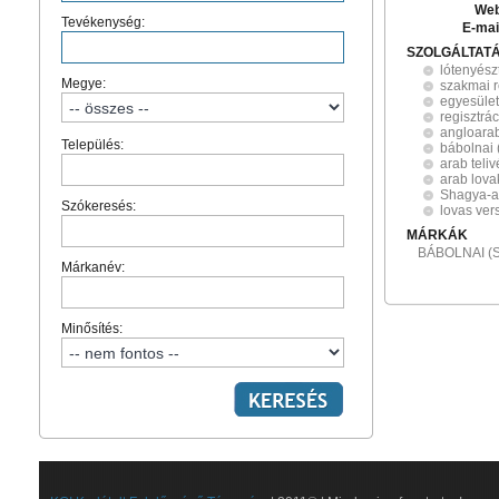
Web
Tevékenység:
E-mai
SZOLGÁLTAT
lótenyész
Megye:
szakmai 
egyesület
regisztrác
angloara
Település:
bábolnai 
arab teliv
arab lova
Shagya-a
Szókeresés:
lovas ver
MÁRKÁK
BÁBOLNAI (
Márkanév:
Minősítés: