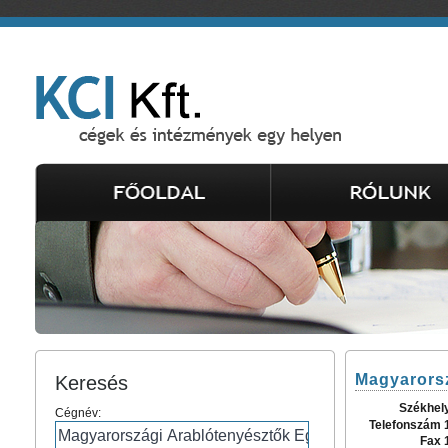
Magyarorsz
Keresés
Székhel
Cégnév:
Telefonszám 
Fax 