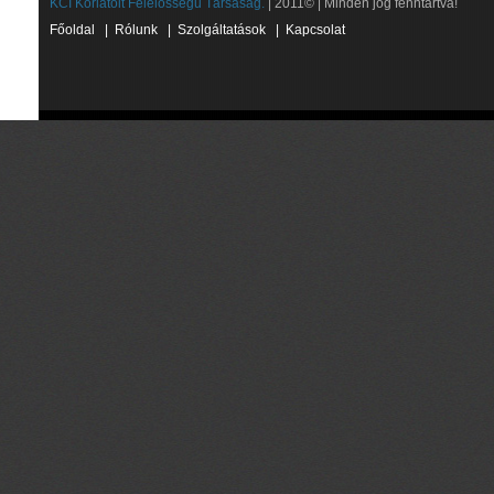
KCI Korlátolt Felelősségű Társaság.
| 2011© | Minden jog fenntartva!
Főoldal
|
Rólunk
|
Szolgáltatások
|
Kapcsolat